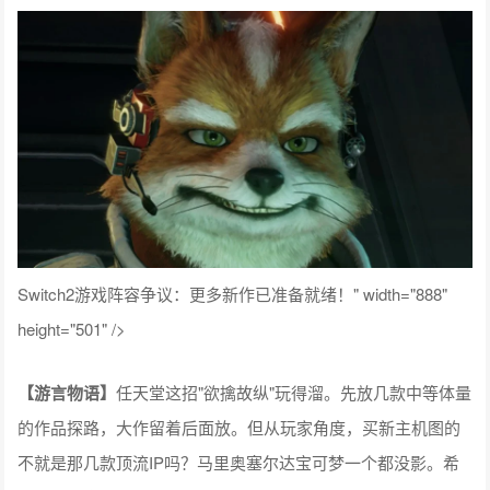
Switch2游戏阵容争议：更多新作已准备就绪！" width="888"
height="501" />
【
游言物语
】
任天堂这招"欲擒故纵"玩得溜。先放几款中等体量
的作品探路，大作留着后面放。但从玩家角度，买新主机图的
不就是那几款顶流IP吗？马里奥塞尔达宝可梦一个都没影。希