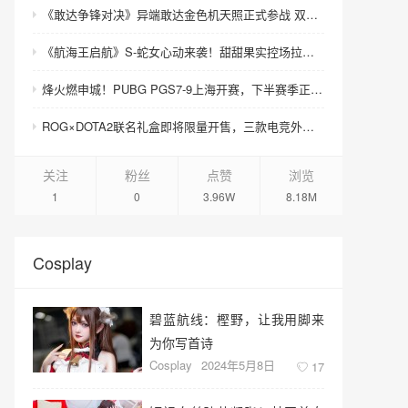
《敢达争锋对决》异端敢达金色机天照正式参战 双形态演绎空中战技
《航海王启航》S-蛇女心动来袭！甜甜果实控场拉满，夏日盛宴开启
烽火燃申城！PUBG PGS7-9上海开赛，下半赛季正式打响！
ROG×DOTA2联名礼盒即将限量开售，三款电竞外设致敬玩家青春记忆
关注
粉丝
点赞
浏览
1
0
3.96W
8.18M
Cosplay
碧蓝航线：樫野，让我用脚来
为你写首诗
Cosplay
2024年5月8日
17