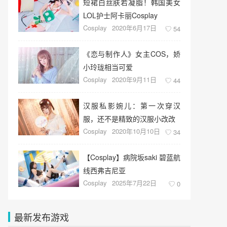
短裙白丝肤若凝脂！韩国美女
LOL护士阿卡丽Cosplay
Cosplay
2020年6月17日
54
《恋与制作人》女主COS，娇
小玲珑相当可爱
Cosplay
2020年9月11日
44
汉服私影婉儿：第一次穿汉
服，还不是精致的汉服小改改
Cosplay
2020年10月10日
34
【Cosplay】病院坂saki 碧蓝航
线西弗吉尼亚
Cosplay
2025年7月22日
0
最新发布游戏