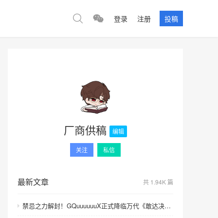
登录
注册
投稿
厂商供稿
编辑
关注
私信
最新文章
共 1.94K 篇
禁忌之力解封！GQuuuuuuX正式降临万代《敢达决战》！