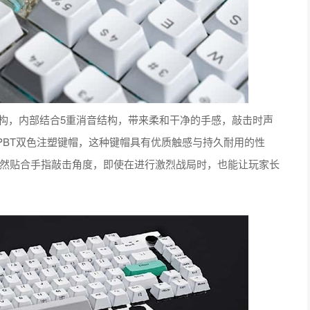
结构，内部结合5重消音结构，带来柔和干净的手感，敲击时声
PBT双色注塑键帽，这种键帽具有优质触感与持久耐用的性
自然贴合手指敲击角度，即使在进行激烈战局时，也能让玩家长