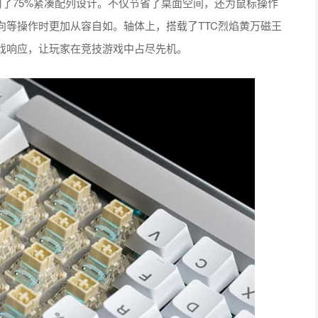
用了75%紧凑配列设计。不仅节省了桌面空间，还为鼠标操作
向等操作时更加从容自如。轴体上，搭载了TTC烈焰黄万磁王
戏响应，让玩家在竞技游戏中占尽先机。