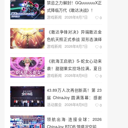
禁忌之力解封！GQuuuuuuX正
式降临万代《敢达决战》！
游戏新闻
2026年8月7日
0
《敢达争锋对决》异端敢达金
色机天照正式参战 双形态演绎
游戏新闻
2026年8月7日
空中战技
0
《航海王启航》S-蛇女心动来
袭！甜甜果实控场拉满，夏日
游戏新闻
2026年8月6日
盛宴开启
0
43.89万人次再创新高！第 23
届 ChinaJoy 圆满落幕：感谢
活动展会
2026年8月6日
有你，共赴这场“与 AI 同游”的
0
盛夏之约
领航出海·连接全球：2026
ChinaJoy BTOB 馆盛况空前