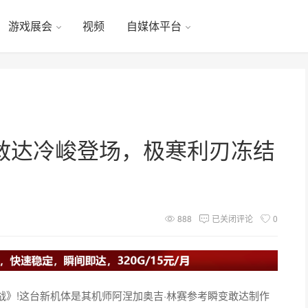
游戏展会
视频
自媒体平台
敢达冷峻登场，极寒利刃冻结
888
已关闭评论
0
》!这台新机体是其机师阿涅加奥吉·林赛参考瞬变敢达制作