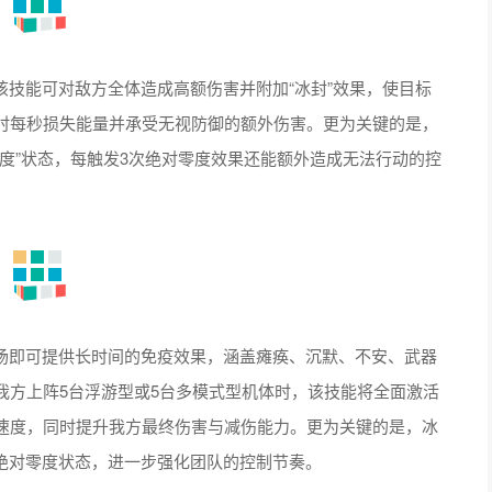
该技能可对敌方全体造成高额伤害并附加“冰封”效果，使目标
时每秒损失能量并承受无视防御的额外伤害。更为关键的是，
度”状态，每触发3次绝对零度效果还能额外造成无法行动的控
开场即可提供长时间的免疫效果，涵盖瘫痪、沉默、不安、武器
我方上阵5台浮游型或5台多模式型机体时，该技能将全面激活
速度，同时提升我方最终伤害与减伤能力。更为关键的是，冰
入绝对零度状态，进一步强化团队的控制节奏。
础。2技能“旋转攻击”在造成伤害的同时，可降低敌方全体