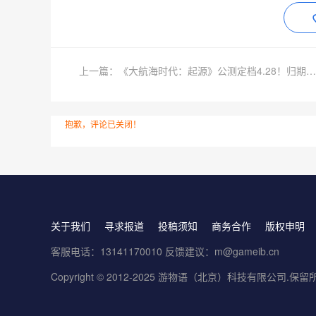
关于我们
寻求报道
投稿须知
商务合作
版权申明
客服电话：13141170010 反馈建议：m@gameib.cn
Copyright © 2012-2025
游物语（北京）科技有限公司
.保留