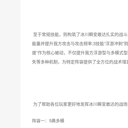
能量并提升我方攻击与攻击频率;3技能“浮游冲刺”
度”作为核心被动，不仅提升我方浮游型与多模式
失等多种机制，为特定阵容提供了全方位的战术增
为了帮助各位玩家更好地发挥冰川瞬变敢达的战场
阵容一：5典多模
队长为00 XN强化模组，队员分别是冰川瞬变敢达
达。战舰：天秤座号。