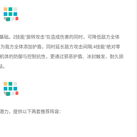
则为我方全体添加护盾，同时延长敌方攻击间隔;4技能“绝对零
型机体的防御与控制抗性，更通过邪恶护盾、冰封触发、耐久损
益。
潜力，提供以下两套推荐阵容：
、飞翼敢达白雪姬前奏曲·零式模式、哈帕斯贝杰 斧矛、幽灵敢