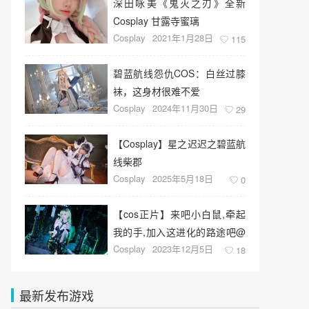
深田咏美《鬼灭之刃》全新
Cosplay 甘露寺蜜璃
Cosplay
2021年1月28日
115
碧蓝航线怨仇COS：白丝过膝
袜，这身材很难不爱
Cosplay
2024年11月30日
29
【Cosplay】星之迟迟之碧蓝航
线柴郡
Cosplay
2025年5月18日
0
【cos正片】来吧小白鼠,牵起
我的手,加入这进化的路途吧@
Cosplay
2023年12月5日
一大碗杏仁豆腐
18
最新发布游戏