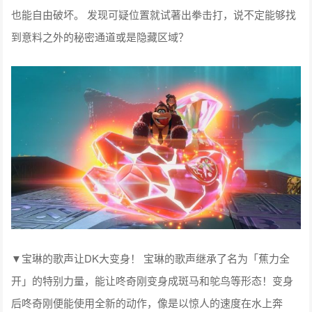
也能自由破坏。 发现可疑位置就试著出拳击打，说不定能够找
到意料之外的秘密通道或是隐藏区域？
▼宝琳的歌声让DK大变身！ 宝琳的歌声继承了名为「蕉力全
开」的特别力量，能让咚奇刚变身成斑马和鸵鸟等形态！变身
后咚奇刚便能使用全新的动作，像是以惊人的速度在水上奔