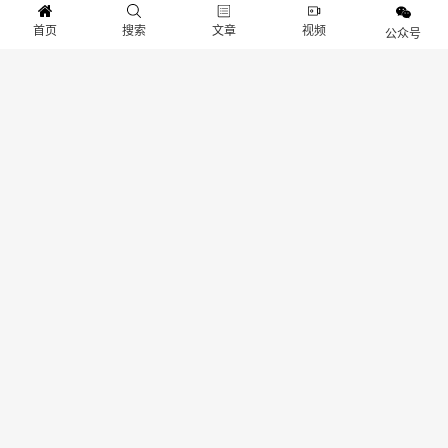
版权声明:本文由
游物语官方网站
作者：
Gameib.cn
整理发表，文章内容系作者个人观
首页
搜索
文章
视频
公众号
点，不代表 游物语官方网站 对观点赞同或支持。如需转载，请注明文章来源。
我们
非常重视版权保护和尊重原创作者的劳动成果。在此声明，本平台所使用的图片均来
源于网络资源，我们无法保证每张图片的版权信息都能得到核实。如果图片的版权所
有者发现我们使用了您的作品，并且您对此有异议，请您通过后台留言系统与我们取
得联系。我们将在收到通知后，立即对相关图片进行审查，并在确认版权问题后，第
一时间采取相应的处理措施，包括但不限于删除图片、向版权所有者致歉等。本站连
接：
www.gameib.cn
分享：
生成封面
赞
0