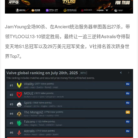
JamYoung全场90杀、在Ancient统治服务器单图轰出27杀，带
领TYLOO以13-10锁定胜局，最终让一追三逆转Astralis夺得裂
变天地S1总冠军以及29万美元冠军奖金，V社排名首次跻身世
界Top7。