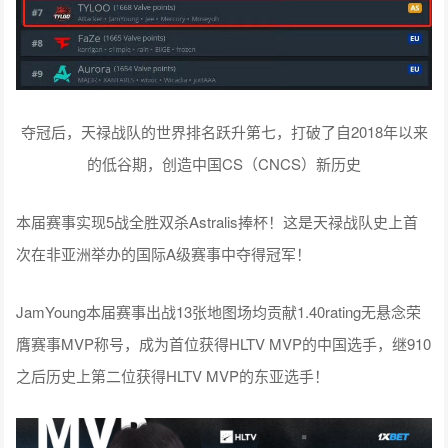
夺冠后，天禄战队的世界排名跃升第七，打破了自2018年以来
的低谷期，创造中国CS（CNCS）新历史
本届赛事实现5战全胜双杀Astralis捧杯！这是天禄战队史上首
次在非亚洲举办的国际A级赛事中夺得冠军！
JamYoung本届赛事出战13张地图场均贡献1.40rating无悬念荣
膺赛事MVP称号，成为首位获得HLTV MVP的中国选手，继910
之后历史上第二位获得HLTV MVP的东亚选手！