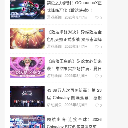
禁忌之力解封！GQuuuuuuX正
式降临万代《敢达决战》！
游戏新闻
2026年8月7日
0
《敢达争锋对决》异端敢达金
色机天照正式参战 双形态演绎
游戏新闻
2026年8月7日
空中战技
0
《航海王启航》S-蛇女心动来
袭！甜甜果实控场拉满，夏日
游戏新闻
2026年8月6日
盛宴开启
0
43.89万人次再创新高！第 23
届 ChinaJoy 圆满落幕：感谢
活动展会
2026年8月6日
有你，共赴这场“与 AI 同游”的
0
盛夏之约
领航出海·连接全球：2026
ChinaJoy BTOB 馆盛况空前