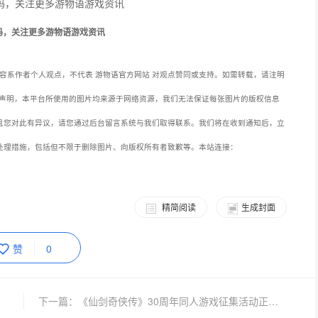
码，关注更多游物语游戏资讯
容系作者个人观点，不代表 游物语官方网站 对观点赞同或支持。如需转载，请注明
声明，本平台所使用的图片均来源于网络资源，我们无法保证每张图片的版权信息
且您对此有异议，请您通过后台留言系统与我们取得联系。我们将在收到通知后，立
处理措施，包括但不限于删除图片、向版权所有者致歉等。本站连接：
精简阅读
生成封面
赞
0
下一篇：《仙剑奇侠传》30周年同人游戏征集活动正式开始！