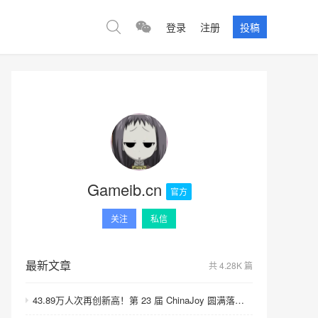
登录
注册
投稿
Gameib.cn
官方
关注
私信
最新文章
共 4.28K 篇
43.89万人次再创新高！第 23 届 ChinaJoy 圆满落幕：感谢有你，共赴这场“与 AI 同游”的盛夏之约