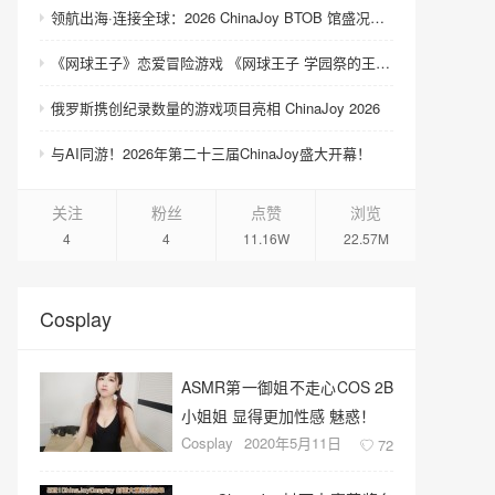
领航出海·连接全球：2026 ChinaJoy BTOB 馆盛况空前
《网球王子》恋爱冒险游戏 《网球王子 学园祭的王子们 ♡-40 and more…》与《网球王子 心跳求生 Tie break ♡game》发售
俄罗斯携创纪录数量的游戏项目亮相 ChinaJoy 2026
与AI同游！2026年第二十三届ChinaJoy盛大开幕！
关注
粉丝
点赞
浏览
4
4
11.16W
22.57M
Cosplay
ASMR第一御姐不走心COS 2B
小姐姐 显得更加性感 魅惑！
Cosplay
2020年5月11日
72