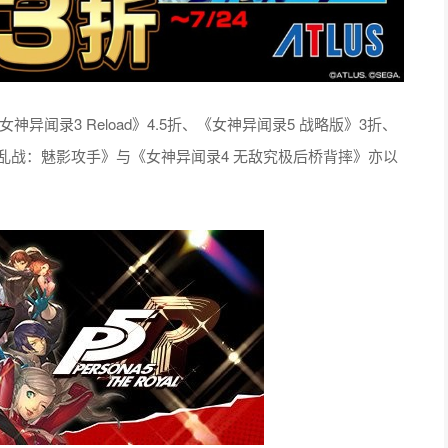
异闻录3 Reload》4.5折、《女神异闻录5 战略版》3折、
 乱战：魅影攻手》与《女神异闻录4 无敌究极后桥背摔》亦以