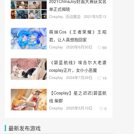
2021ChinaJoy封面大赛获奖名
单正式揭晓
Cosplay
,
活动展会
2021年5月13
日
43
萌妹Cos《王者荣耀》王昭
君，让人真想抱回家
Cosplay
2020年6月30日
69
《碧蓝航线》埃吉尔大老婆
cosplay正片，女仆小恶魔
Cosplay
2024年7月29日
19
【Cosplay】星之迟迟|碧蓝航
线 柴郡
Cosplay
2025年5月10日
0
最新发布游戏