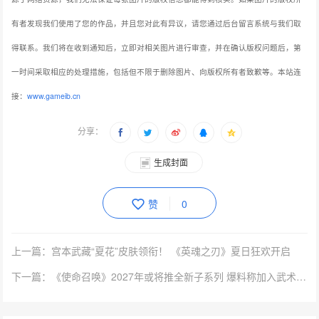
有者发现我们使用了您的作品，并且您对此有异议，请您通过后台留言系统与我们取
得联系。我们将在收到通知后，立即对相关图片进行审查，并在确认版权问题后，第
一时间采取相应的处理措施，包括但不限于删除图片、向版权所有者致歉等。本站连
接：
www.gameib.cn
分享：
生成封面
赞
0
上一篇：宫本武藏“夏花”皮肤领衔！ 《英魂之刃》夏日狂欢开启
下一篇：《使命召唤》2027年或将推全新子系列 爆料称加入武术玩法