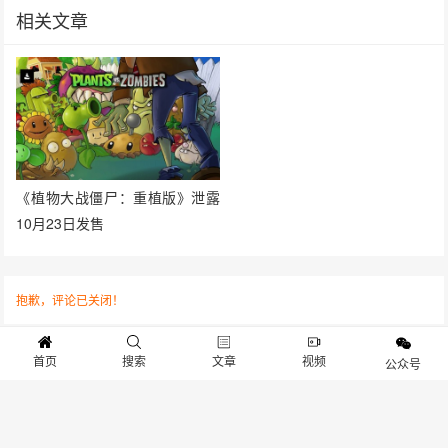
相关文章
《植物大战僵尸：重植版》泄露
10月23日发售
抱歉，评论已关闭！
首页
搜索
文章
视频
公众号
关于我们
寻求报道
投稿须知
商务合作
版权申明
联系我们
客服电话：13141170010 反馈建议：m@gameib.cn