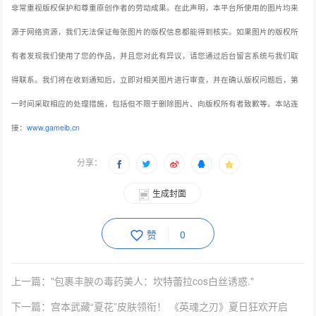
非常重视版权保护和尊重原创作者的劳动成果。在此声明，本平台所使用的图片均来
源于网络资源，我们无法保证每张图片的版权信息都能得到核实。如果图片的版权所
有者发现我们使用了您的作品，并且您对此有异议，请您通过后台留言系统与我们取
得联系。我们将在收到通知后，立即对相关图片进行审查，并在确认版权问题后，第
一时间采取相应的处理措施，包括但不限于删除图片、向版权所有者致歉等。本站连
接：
www.gameib.cn
分享：
生成封面
赞
0
上一篇："包裹丰腴の毒药美人：坎特蕾拉cos白丝诱惑."
下一篇：宫本武藏“夏花”皮肤领衔！ 《英魂之刃》夏日狂欢开启