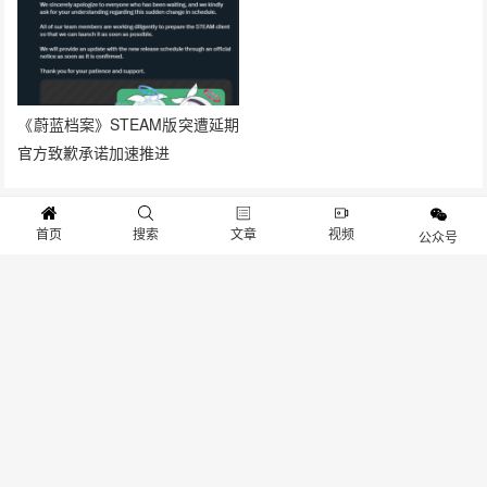
《蔚蓝档案》STEAM版突遭延期
官方致歉承诺加速推进
首页
搜索
文章
视频
抱歉，评论已关闭！
公众号
关于我们
寻求报道
投稿须知
商务合作
版权申明
联系我们
客服电话：13141170010 反馈建议：m@gameib.cn
Copyright © 2012-2025
游物语（北京）科技有限公司
.保留所有权利
京ICP备2025130030号
-1