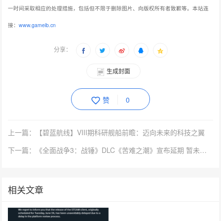
一时间采取相应的处理措施，包括但不限于删除图片、向版权所有者致歉等。本站连
接：
www.gameib.cn
分享：
生成封面
赞
0
上一篇：【碧蓝航线】VIII期科研舰船前瞻：迈向未来的科技之翼
下一篇：《全面战争3：战锤》DLC《苦难之潮》宣布延期 暂未公布具体时间
相关文章