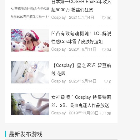
日本第一COSER Enako年收入
超5000万 粉丝们狂贺
Cosplay
2021年1月4日
30
凹凸有致勾魂摄魄！LOL解说
性感Cos冰雪节皮肤好运姐
Cosplay
2020年6月11日
34
【Cosplay】星之迟迟 碧蓝航
线 花园
Cosplay
2025年5月14日
0
女神级喷血Cosplay 特集特莉
丝、2B、吸血鬼迷人作品放送
Cosplay
2019年11月28日
125
最新发布游戏