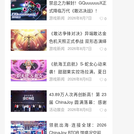
禁忌之力解封！GQuuuuuuX正
式降临万代《敢达决战》！
游戏新闻
2026年8月7日
0
《敢达争锋对决》异端敢达金
色机天照正式参战 双形态演绎
游戏新闻
2026年8月7日
空中战技
0
《航海王启航》S-蛇女心动来
袭！甜甜果实控场拉满，夏日
游戏新闻
2026年8月6日
盛宴开启
0
43.89万人次再创新高！第 23
届 ChinaJoy 圆满落幕：感谢
活动展会
2026年8月6日
有你，共赴这场“与 AI 同游”的
0
盛夏之约
领航出海·连接全球：2026
ChinaJoy BTOB 馆盛况空前