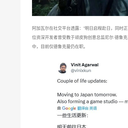
阿加瓦尔在社交平台透露：“明日启程赴日，同时正
位资深开发者曾受教于顽皮狗创意总监尼尔·德鲁克
中，目前仅德鲁克曼仍在职。