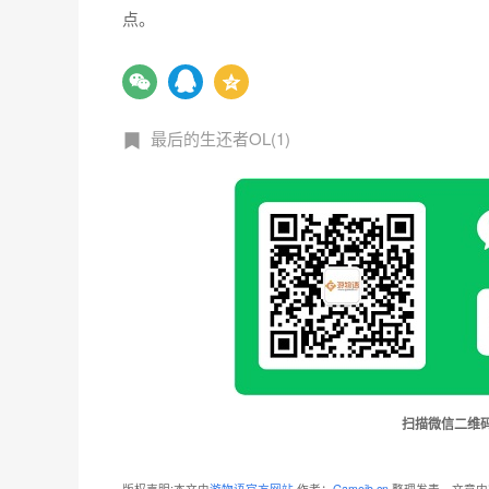
点。
最后的生还者OL(1)
扫描微信二维
版权声明:本文由
游物语官方网站
作者：
Gameib.cn
整理发表，文章内