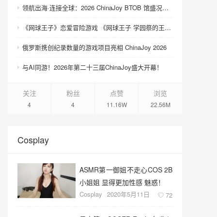
领航出海·连接全球：2026 ChinaJoy BTOB 馆盛况空前
《网球王子》恋爱冒险游戏 《网球王子 学园祭的王子们 ♡-40 and more…》与《网球王子 心跳求生 Tie break ♡game》发售
俄罗斯携创纪录数量的游戏项目亮相 ChinaJoy 2026
与AI同游！2026年第二十三届ChinaJoy盛大开幕！
关注
粉丝
点赞
浏览
4
4
11.16W
22.56M
Cosplay
ASMR第一御姐不走心COS 2B
小姐姐 显得更加性感 魅惑！
Cosplay
2020年5月11日
72