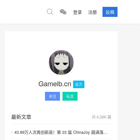
登录
注册
投稿
Gameib.cn
官方
关注
私信
最新文章
共 4.28K 篇
43.89万人次再创新高！第 23 届 ChinaJoy 圆满落幕：感谢有你，共赴这场“与 AI 同游”的盛夏之约