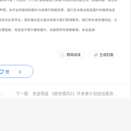
声明，本平台所使用的图片均来源于网络资源，我们无法保证每张图片的版权信息
且您对此有异议，请您通过后台留言系统与我们取得联系。我们将在收到通知后，立
处理措施，包括但不限于删除图片、向版权所有者致歉等。本站连接：
精简阅读
生成封面
赞
0
《羊蹄山之魂》专场直播将于7月11日举行
下一篇：求虐得虐 《绝地潜兵2》开发者计划追加更高难度内容