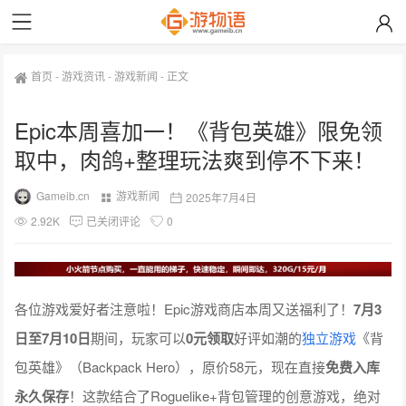
首页
-
游戏资讯
-
游戏新闻
-
正文
Epic本周喜加一！《背包英雄》限免领
取中，肉鸽+整理玩法爽到停不下来！
Gameib.cn
游戏新闻
2025年7月4日
2.92K
已关闭评论
0
各位游戏爱好者注意啦！Epic游戏商店本周又送福利了！
7月3
日至7月10日
期间，玩家可以
0元领取
好评如潮的
独立游戏
《背
包英雄》（Backpack Hero），原价58元，现在直接
免费入库
永久保存
！这款结合了Roguelike+背包管理的创意游戏，绝对