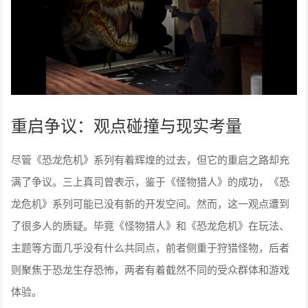
重启争议：观点碰撞与现实考量
尽管《恐龙危机》系列有着辉煌的过去，但它的重启之路却充
满了争议。三上真司曾表示，鉴于《怪物猎人》的成功，《恐
龙危机》系列可能已没有新的开发空间。然而，这一观点遭到
了很多人的质疑。毕竟《怪物猎人》和《恐龙危机》在玩法、
主题等方面几乎没有什么共同点，前者侧重于狩猎怪物，后者
则聚焦于恐龙生存恐怖，两者有着截然不同的受众群体和游戏
体验。