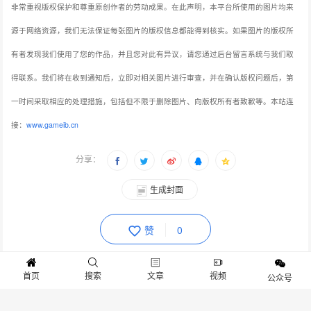
非常重视版权保护和尊重原创作者的劳动成果。在此声明，本平台所使用的图片均来
源于网络资源，我们无法保证每张图片的版权信息都能得到核实。如果图片的版权所
有者发现我们使用了您的作品，并且您对此有异议，请您通过后台留言系统与我们取
得联系。我们将在收到通知后，立即对相关图片进行审查，并在确认版权问题后，第
一时间采取相应的处理措施，包括但不限于删除图片、向版权所有者致歉等。本站连
接：
www.gameib.cn
分享：
生成封面
赞
0
上一篇：《艾尔登法环：黑夜君临》更新前瞻：新内容与玩家期待碰撞
首页
搜索
文章
视频
公众号
下一篇：【碧蓝航线】轻巡洋舰'迪米特里·顿斯科伊'前来报到！