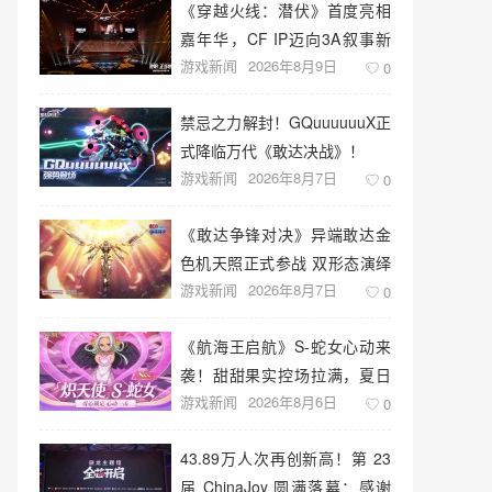
《穿越火线：潜伏》首度亮相
嘉年华，CF IP迈向3A叙事新
游戏新闻
2026年8月9日
高度
0
禁忌之力解封！GQuuuuuuX正
式降临万代《敢达决战》！
游戏新闻
2026年8月7日
0
《敢达争锋对决》异端敢达金
色机天照正式参战 双形态演绎
游戏新闻
2026年8月7日
空中战技
0
《航海王启航》S-蛇女心动来
袭！甜甜果实控场拉满，夏日
游戏新闻
2026年8月6日
盛宴开启
0
43.89万人次再创新高！第 23
届 ChinaJoy 圆满落幕：感谢