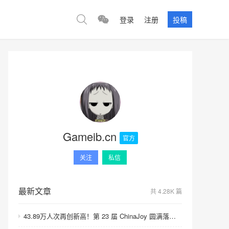
登录
注册
投稿
Gameib.cn
官方
关注
私信
最新文章
共 4.28K 篇
43.89万人次再创新高！第 23 届 ChinaJoy 圆满落幕：感谢有你，共赴这场“与 AI 同游”的盛夏之约