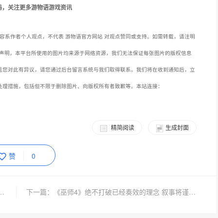
码，关注更多游物语游戏资讯
容系作者个人观点，不代表 游物语官方网站 对观点赞同或支持。如需转载，请注明
声明，本平台所使用的图片均来源于网络资源，我们无法保证每张图片的版权信息
且您对此有异议，请您通过后台留言系统与我们取得联系。我们将在收到通知后，立
处理措施，包括但不限于删除图片、向版权所有者致歉等。本站连接：
精简阅读
生成封面
赞
0
女の马油丝袜诱惑包臀裙裂变110%腰臀比半躺姿式下绷出Q弹腰窝
下一篇：《巫师4》绝不打破已经奏效的理念 叙事将谨遵3代风格