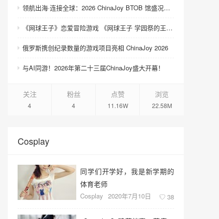
领航出海·连接全球：2026 ChinaJoy BTOB 馆盛况空前
《网球王子》恋爱冒险游戏 《网球王子 学园祭的王子们 ♡-40 and more…》与《网球王子 心跳求生 Tie break ♡game》发售
俄罗斯携创纪录数量的游戏项目亮相 ChinaJoy 2026
与AI同游！2026年第二十三届ChinaJoy盛大开幕！
关注
粉丝
点赞
浏览
4
4
11.16W
22.58M
Cosplay
同学们开学好，我是新学期的
体育老师
Cosplay
2020年7月10日
38