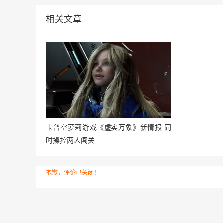
相关文章
卡普空萝莉游戏《虚实万象》新情报 同
时操控两人闯关
抱歉，评论已关闭！