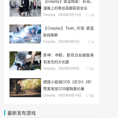
【cosplay】碧蓝档案：莉音。
漫展上的黑丝高跟莉音会长
Cosplay
2024年5月10日
15
【Cosplay】Tsuki_月隐 碧蓝
航线柴郡
Cosplay
2025年9月4日
0
原神：申鹤，那双白如凝脂美
到发光的大长腿
Cosplay
2024年5月9日
21
德国小姐姐COS《尼尔》2B！
赞美淘宝COS服物美价廉
Cosplay
2020年8月19日
53
最新发布游戏