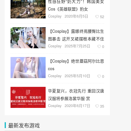
性感狂野“奶大力”！韩国美女
Cos《英雄联盟》豹女
Cosplay
2020年6月5日
52
【Cosplay】露娜终焉腰臀比生
图暴击 这开叉裙摆根本藏不住
Cosplay
2025年7月25日
肉感美腿
0
【Cosplay】绝世蘑菇阿尔比恩
cos
Cosplay
2025年5月10日
0
华夏复兴，衣冠先行 重回汉唐
汉服将参展洛裳华服·赏
Cosplay
2020年6月17日
35
最新发布游戏