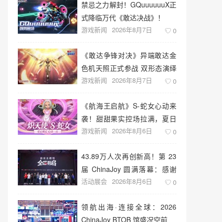
禁忌之力解封！GQuuuuuuX正
式降临万代《敢达决战》！
游戏新闻
2026年8月7日
0
《敢达争锋对决》异端敢达金
色机天照正式参战 双形态演绎
游戏新闻
2026年8月7日
空中战技
0
《航海王启航》S-蛇女心动来
袭！甜甜果实控场拉满，夏日
游戏新闻
2026年8月6日
盛宴开启
0
43.89万人次再创新高！第 23
届 ChinaJoy 圆满落幕：感谢
活动展会
2026年8月6日
有你，共赴这场“与 AI 同游”的
0
盛夏之约
领航出海·连接全球：2026
ChinaJoy BTOB 馆盛况空前