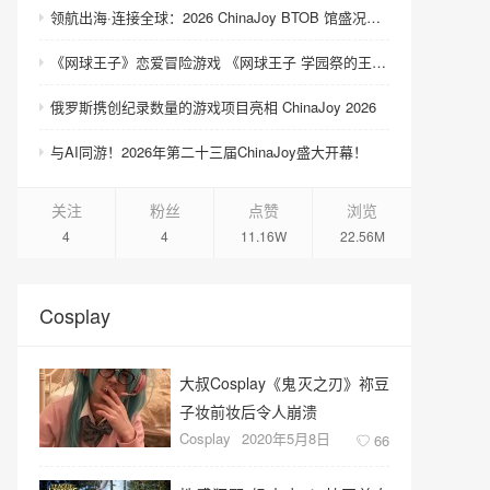
领航出海·连接全球：2026 ChinaJoy BTOB 馆盛况空前
《网球王子》恋爱冒险游戏 《网球王子 学园祭的王子们 ♡-40 and more…》与《网球王子 心跳求生 Tie break ♡game》发售
俄罗斯携创纪录数量的游戏项目亮相 ChinaJoy 2026
与AI同游！2026年第二十三届ChinaJoy盛大开幕！
关注
粉丝
点赞
浏览
4
4
11.16W
22.56M
Cosplay
大叔Cosplay《鬼灭之刃》祢豆
子妆前妆后令人崩溃
Cosplay
2020年5月8日
66