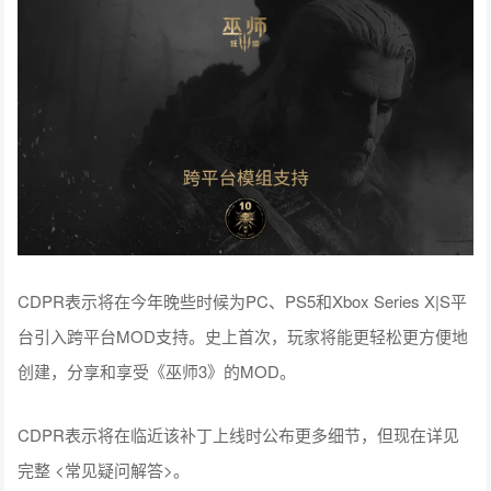
CDPR表示将在今年晚些时候为PC、PS5和Xbox Series X|S平
台引入跨平台MOD支持。史上首次，玩家将能更轻松更方便地
创建，分享和享受《巫师3》的MOD。
CDPR表示将在临近该补丁上线时公布更多细节，但现在详见
完整 <常见疑问解答>。