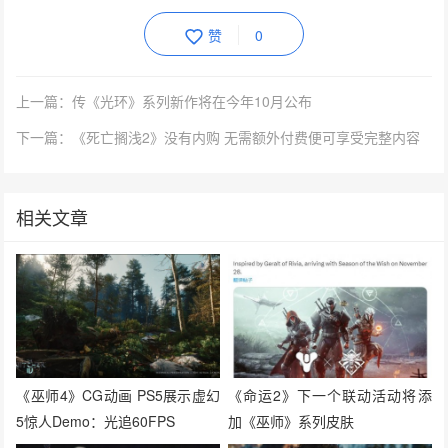
赞
0
上一篇：传《光环》系列新作将在今年10月公布
下一篇：《死亡搁浅2》没有内购 无需额外付费便可享受完整内容
相关文章
《巫师4》CG动画 PS5展示虚幻
《命运2》下一个联动活动将添
5惊人Demo：光追60FPS
加《巫师》系列皮肤