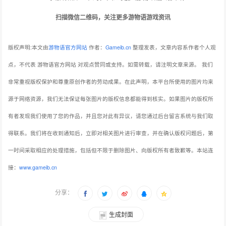
扫描微信二维码，关注更多游物语游戏资讯
版权声明:本文由
游物语官方网站
作者：
Gameib.cn
整理发表，文章内容系作者个人观
点，不代表 游物语官方网站 对观点赞同或支持。如需转载，请注明文章来源。
我们
非常重视版权保护和尊重原创作者的劳动成果。在此声明，本平台所使用的图片均来
源于网络资源，我们无法保证每张图片的版权信息都能得到核实。如果图片的版权所
有者发现我们使用了您的作品，并且您对此有异议，请您通过后台留言系统与我们取
得联系。我们将在收到通知后，立即对相关图片进行审查，并在确认版权问题后，第
一时间采取相应的处理措施，包括但不限于删除图片、向版权所有者致歉等。本站连
接：
www.gameib.cn
分享：
生成封面