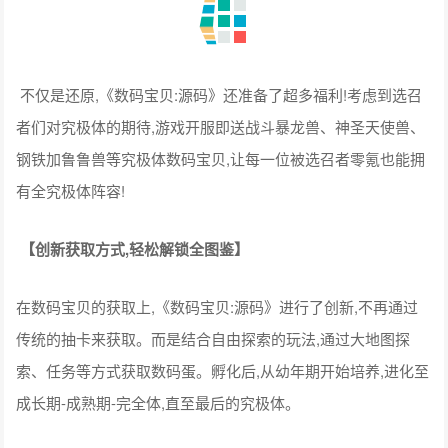
不仅是还原,《数码宝贝:源码》还准备了超多福利!考虑到选召
者们对究极体的期待,游戏开服即送战斗暴龙兽、神圣天使兽、
钢铁加鲁鲁兽等究极体数码宝贝,让每一位被选召者零氪也能拥
有全究极体阵容!
【创新获取方式,轻松解锁全图鉴】
在数码宝贝的获取上,《数码宝贝:源码》进行了创新,不再通过
传统的抽卡来获取。而是结合自由探索的玩法,通过大地图探
索、任务等方式获取数码蛋。孵化后,从幼年期开始培养,进化至
成长期-成熟期-完全体,直至最后的究极体。