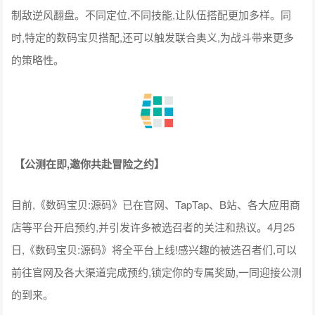
制敌逆风翻盘。不同定位,不同技能,让队伍搭配更加多样。同
时,特定的数码宝贝搭配,还可以触发联合奥义,为战斗带来更多
的策略性。
【公测在即,邀你共赴冒险之约】
目前,《数码宝贝:源码》已在官网、TapTap、B站、各大应用商
店等平台开启预约,并引发许多被选召者的关注和热议。4月25
日,《数码宝贝:源码》将全平台上线!感兴趣的被选召者们,可以
前往官网及各大渠道完成预约,锁定你的专属奖励,一同迎接公测
的到来。