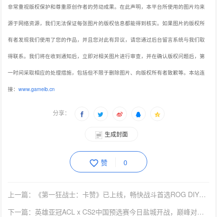
非常重视版权保护和尊重原创作者的劳动成果。在此声明，本平台所使用的图片均来
源于网络资源，我们无法保证每张图片的版权信息都能得到核实。如果图片的版权所
有者发现我们使用了您的作品，并且您对此有异议，请您通过后台留言系统与我们取
得联系。我们将在收到通知后，立即对相关图片进行审查，并在确认版权问题后，第
一时间采取相应的处理措施，包括但不限于删除图片、向版权所有者致歉等。本站连
接：
www.gameib.cn
分享：
生成封面
赞
0
上一篇：《第一狂战士：卡赞》已上线，畅快战斗首选ROG DIY好物
下一篇：英雄亚冠ACL x CS2中国预选赛今日盐城开战，巅峰对决一触即发！