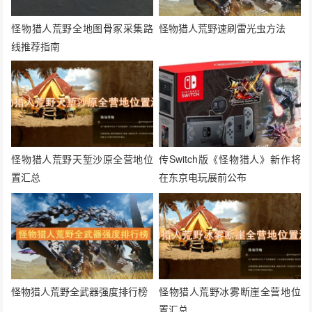
怪物猎人荒野全地图骨冢采集路
怪物猎人荒野速刷雷光虫方法
线推荐指南
怪物猎人荒野天堑沙原全营地位
传Switch版《怪物猎人》新作将
置汇总
在东京电玩展前公布
怪物猎人荒野全武器强度排行榜
怪物猎人荒野冰雾断崖全营地位
置汇总