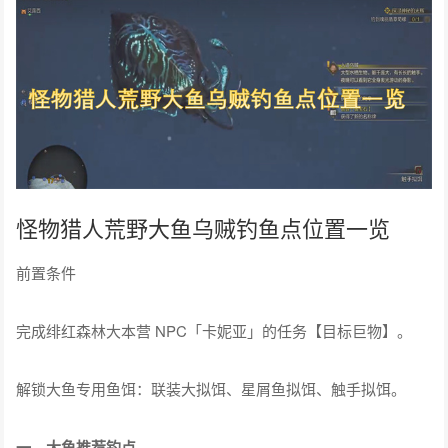
怪物猎人荒野大鱼乌贼钓鱼点位置一览
前置条件
完成绯红森林大本营 NPC「卡妮亚」的任务【目标巨物】。
解锁大鱼专用鱼饵：联装大拟饵、星屑鱼拟饵、触手拟饵。
一、大鱼推荐钓点