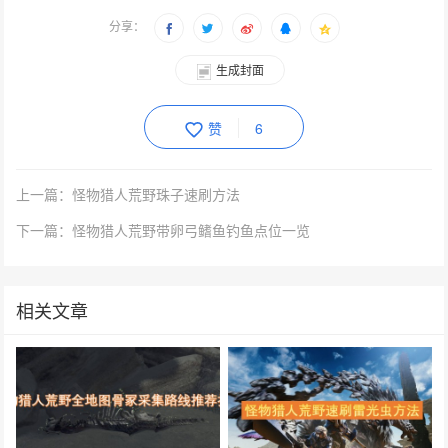
分享：
生成封面
赞
6
上一篇：怪物猎人荒野珠子速刷方法
下一篇：怪物猎人荒野带卵弓鳍鱼钓鱼点位一览
相关文章