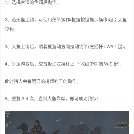
1、选择合适的鱼饵后抛竿。
2、若无鱼上钩，可使用荡竿操作(根据按键提示操作)吸引大鱼
咬钩。
3、大鱼上钩后，顺着鱼游动方向拉动钓竿(左摇杆 / WAD 键)。
4、等鱼游累后，交替扳动左摇杆上-下收线(PC 端 W/S 键)。
此时猎人会有明显的挑起钓竿的动作。
5、重复 3-4 次，直到大鱼靠岸，即可成功钓取!