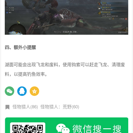
四、额外小提醒
湖面可能会出现飞龙和废料，使用钩索可以赶走飞龙、清理废
料，以提高钓鱼效率。
怪物猎人(86)
怪物猎人：荒野(60)