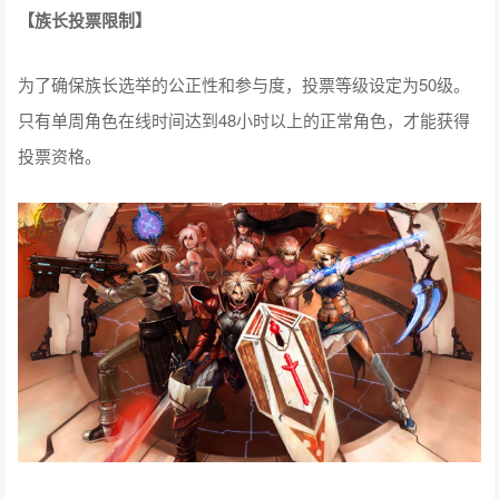
【族长投票限制】
为了确保族长选举的公正性和参与度，投票等级设定为50级。
只有单周角色在线时间达到48小时以上的正常角色，才能获得
投票资格。