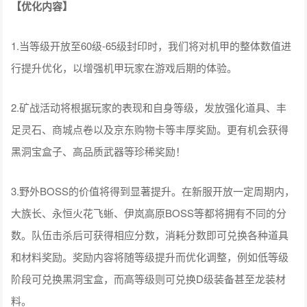
【优化内容】
1.当等级开放至60级-65级封印时，我们将对机甲的整体数值进
行提升优化，以增强机甲玩家在游戏后期的体验。
2.矿战活动将根据玩家的表现和自身等级，发放强化道具、丰
足灵石、商城点卷以及京东购物卡等丰厚奖励。更有机会获得
黑洞宝盒子、高品质武器等珍稀奖励！
3.野外BOSS的价值将得到显著提升。在新服开放一定周期内，
大族长、永恒火花飞蜥、伊岚高原BOSS等都将拥有不同的分
数。队伍击杀后可获得相应分数，消耗分数即可兑换各种道具
和材料奖励。奖励内容将随等级提升而优化调整，例如低等级
阶段可兑换黑洞宝盒，而高等级则可兑换D级装备甚至龙装材
料。