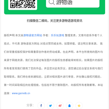
扫描微信二维码，关注更多游物语游戏资讯
版权声明:本文由
游物语官方网站
作者：
乐乐玩游戏
整理发表，文章内容系作者个人
观点，不代表 游物语官方网站 对观点赞同或支持。如需转载，请注明文章来源。
我
们非常重视版权保护和尊重原创作者的劳动成果。在此声明，本平台所使用的图片均
来源于网络资源，我们无法保证每张图片的版权信息都能得到核实。如果图片的版权
所有者发现我们使用了您的作品，并且您对此有异议，请您通过后台留言系统与我们
取得联系。我们将在收到通知后，立即对相关图片进行审查，并在确认版权问题后，
第一时间采取相应的处理措施，包括但不限于删除图片、向版权所有者致歉等。本站
连接：
www.gameib.cn
分享：