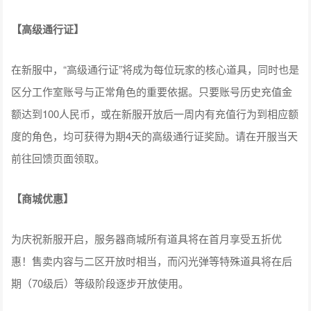
【高级通行证】
在新服中，“高级通行证”将成为每位玩家的核心道具，同时也是
区分工作室账号与正常角色的重要依据。只要账号历史充值金
额达到100人民币，或在新服开放后一周内有充值行为到相应额
度的角色，均可获得为期4天的高级通行证奖励。请在开服当天
前往回馈页面领取。
【商城优惠】
为庆祝新服开启，服务器商城所有道具将在首月享受五折优
惠！售卖内容与二区开放时相当，而闪光弹等特殊道具将在后
期（70级后）等级阶段逐步开放使用。