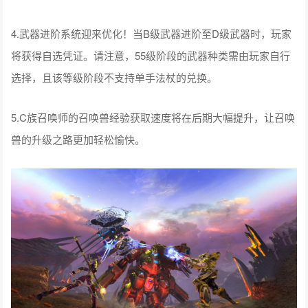
4.武器进阶系统迎来优化！当B级武器进阶至D级武器时，玩家
将获得自选凭证。请注意，55级阶段的武器种类需由玩家自行
选择，且该等级阶段不支持单手法杖的兑换。
5.C族召唤师的召唤兽经验获取速度将在后期大幅提升，让召唤
兽的升级之路更加轻松愉快。