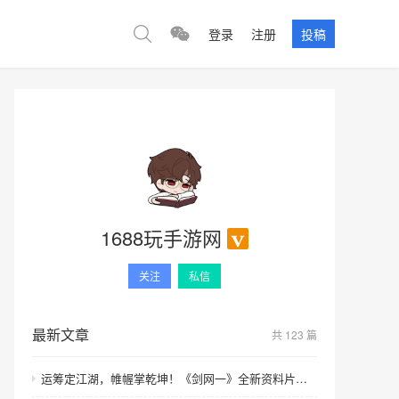
登录
注册
投稿
1688玩手游网
关注
私信
最新文章
共 123 篇
运筹定江湖，帷幄掌乾坤！《剑网一》全新资料片【运筹帷幄】今日上线！