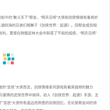
如今的“聚义天下”帮会，“明天见吧”大侠和剑侠情缘有着奇妙
五湖四海的兄弟们相聚于《剑侠世界：起源》。同帮会成员相
利，更是在跨服武林大会中斩获了不俗的成绩，“明天见吧”
的“宫邑”大侠而言，剑侠情缘系列游戏有着其独特的魅力
义与豪情的武侠世界中徜徉。初入《剑侠世界：起源》手游，五
“宫邑”大侠所有遥远而熟悉的剑侠回忆。无论是帮会间的领