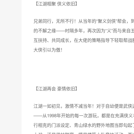
【江湖相聚 侠义依旧】
兄弟同行，无所不行！从当年的“聚义剑侠”帮会，到
的不解之缘——时隔多年，再次因为“义”而与来自
互扶持、共同成长，在大佬的策略指导下轻取帮战胜
大侠引以为傲！
【江湖再会 豪情依旧】
江湖一如初见，激情不减当年！对于自幼便是武侠迷
——从1998年开始的每一次游玩，都是在充满侠
行相克的门派设定、青山绿水的野外地图当即勾起了