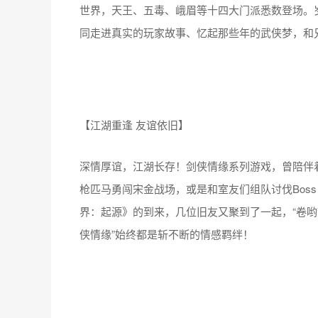
世界，天王、五毒、峨眉等十四大门派悉数登场。
同走进真实的玩家故事、忆起那些年的武侠梦，和
【江湖重逢 友谊依旧】
深情厚谊，江湖长存！剑侠情缘系列游戏，曾陪伴着
枪匹马勇闯宋金战场，或是和室友们组队讨伐Bos
界：起源》的到来，几位旧友又聚到了一起，“卷哟
侠情缘”始终都是斩不断的情感羁绊！