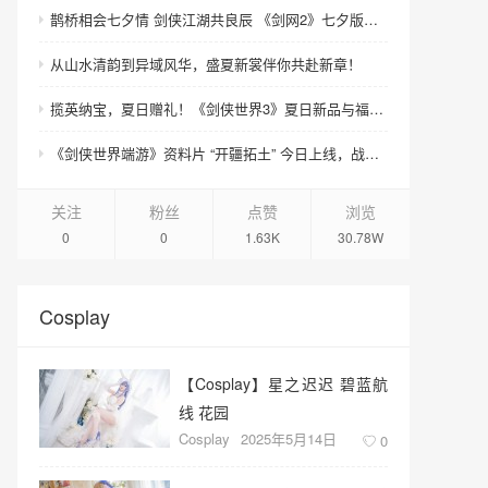
鹊桥相会七夕情 剑侠江湖共良辰 《剑网2》七夕版本今日浪漫开启！
从山水清韵到异域风华，盛夏新裳伴你共赴新章！
揽英纳宝，夏日赠礼！《剑侠世界3》夏日新品与福利上线！
《剑侠世界端游》资料片 “开疆拓土” 今日上线，战域领土开放，诚邀好友齐聚新服畅爽酣战
关注
粉丝
点赞
浏览
0
0
1.63K
30.78W
Cosplay
【Cosplay】星之迟迟 碧蓝航
线 花园
Cosplay
2025年5月14日
0