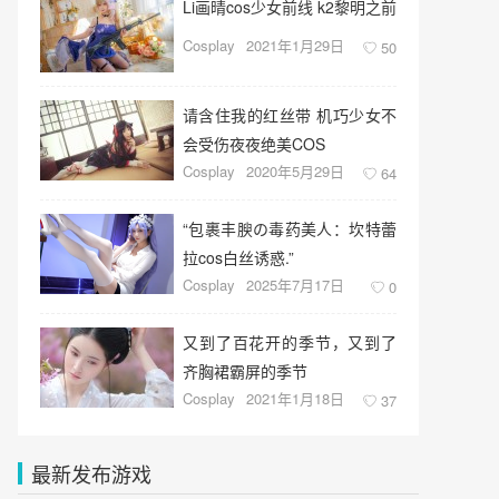
Li画晴cos少女前线 k2黎明之前
Cosplay
2021年1月29日
50
请含住我的红丝带 机巧少女不
会受伤夜夜绝美COS
Cosplay
2020年5月29日
64
“包裹丰腴の毒药美人：坎特蕾
拉cos白丝诱惑.”
Cosplay
2025年7月17日
0
又到了百花开的季节，又到了
齐胸裙霸屏的季节
Cosplay
2021年1月18日
37
最新发布游戏