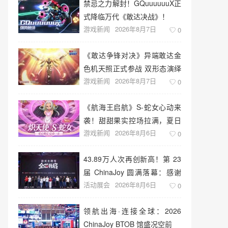
禁忌之力解封！GQuuuuuuX正
式降临万代《敢达决战》！
游戏新闻
2026年8月7日
0
《敢达争锋对决》异端敢达金
色机天照正式参战 双形态演绎
游戏新闻
2026年8月7日
空中战技
0
《航海王启航》S-蛇女心动来
袭！甜甜果实控场拉满，夏日
游戏新闻
2026年8月6日
盛宴开启
0
43.89万人次再创新高！第 23
届 ChinaJoy 圆满落幕：感谢
活动展会
2026年8月6日
有你，共赴这场“与 AI 同游”的
0
盛夏之约
领航出海·连接全球：2026
ChinaJoy BTOB 馆盛况空前