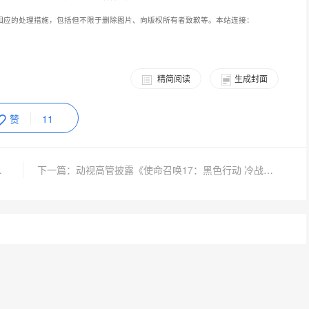
相应的处理措施，包括但不限于删除图片、向版权所有者致歉等。本站连接：
精简阅读
生成封面
赞
11
商也不知道原因
下一篇：动视高管披露《使命召唤17：黑色行动 冷战》开发成本高达7亿美元