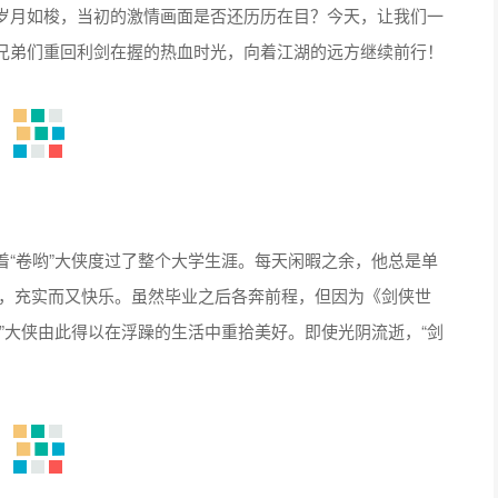
岁月如梭，当初的激情画面是否还历历在目？今天，让我们一
兄弟们重回利剑在握的热血时光，向着江湖的远方继续前行！
“卷哟”大侠度过了整个大学生涯。每天闲暇之余，他总是单
s，充实而又快乐。虽然毕业之后各奔前程，但因为《剑侠世
”大侠由此得以在浮躁的生活中重拾美好。即使光阴流逝，“剑