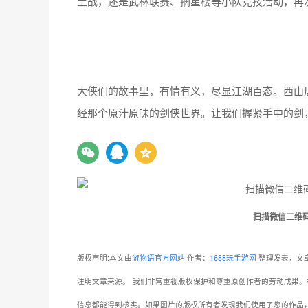
土战，还是武林联赛、摘星楼等小队竞技活动，再
大侠们的故事里，有情有义，尽显江湖百态。西山
经那个原汁原味的剑侠世界。让我们握紧手中的剑
扫描微信二维
版权声明:本文由
游物语官方网站
作者：
1688玩手游网
整理发表，文章
注明文章来源。
我们非常重视版权保护和尊重原创作者的劳动成果。
信息都能得到核实。如果图片的版权所有者发现我们使用了您的作品