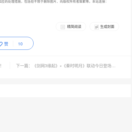
相应的处理措施，包括但不限于删除图片、向版权所有者致歉等。本站连接：
精简阅读
生成封面
赞
10
！
下一篇：《剑网3缘起》×《秦时明月》联动今日登场，冬至佳节更有豪礼相赠