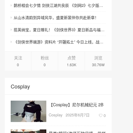
鹊桥相会七夕情 剑侠江湖共良辰 《剑网2》七夕版本今日浪漫开启！
从山水清韵到异域风华，盛夏新裳伴你共赴新章！
揽英纳宝，夏日赠礼！《剑侠世界3》夏日新品与福利上线！
《剑侠世界端游》资料片 “开疆拓土” 今日上线，战域领土开放，诚邀好友齐聚新服畅爽酣战
关注
粉丝
点赞
浏览
0
0
1.63K
30.76W
Cosplay
【Cosplay】尼尔机械纪元 2B
Cosplay
2025年6月7日
0