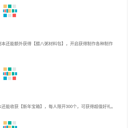
与游戏副本还能额外获得【腊八粥材料包】，开启获得制作各种制作
游戏副本还能收获【新年宝箱】，每人限开300个，可获得超值好礼。