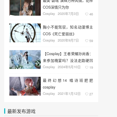
最美“碧瑶”演绎万种风情，花样
COS深情只为你
Cosplay
2020年7月3日
46
胸小不能驾驭，知名动漫博主
COS《死亡爱丽丝》
Cosplay
2020年9月7日
59
【Cosplay】王者荣耀孙尚香：
来参加晚宴吗？没法走路硬凹
Cosplay
2024年5月10日
造型的那种
19
最终幻想14 唱诗班肥肥
cosplay
Cosplay
2021年1月12日
27
最新发布游戏