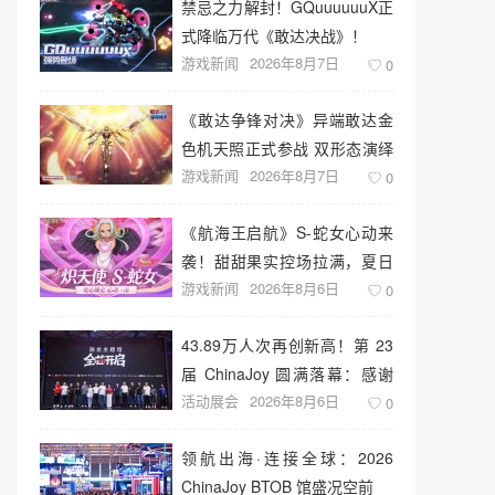
禁忌之力解封！GQuuuuuuX正
式降临万代《敢达决战》！
游戏新闻
2026年8月7日
0
《敢达争锋对决》异端敢达金
色机天照正式参战 双形态演绎
游戏新闻
2026年8月7日
空中战技
0
《航海王启航》S-蛇女心动来
袭！甜甜果实控场拉满，夏日
游戏新闻
2026年8月6日
盛宴开启
0
43.89万人次再创新高！第 23
届 ChinaJoy 圆满落幕：感谢
活动展会
2026年8月6日
有你，共赴这场“与 AI 同游”的
0
盛夏之约
领航出海·连接全球：2026
ChinaJoy BTOB 馆盛况空前