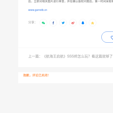
后，立即对相关图片进行审查，并在确认版权问题后，第一时间采取
www.gameib.cn
分享：
上一篇：《航海王启航》SSS烬怎么玩？看这篇就够了
抱歉，评论已关闭！