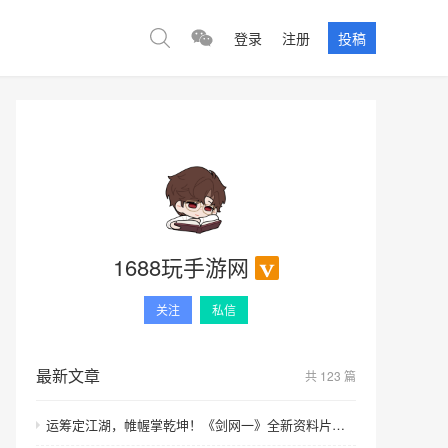
登录
注册
投稿
1688玩手游网
关注
私信
最新文章
共 123 篇
运筹定江湖，帷幄掌乾坤！《剑网一》全新资料片【运筹帷幄】今日上线！