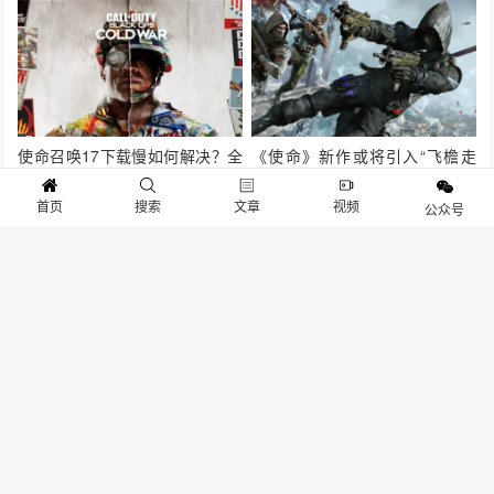
使命召唤17下载慢如何解决？全
《使命》新作或将引入“飞檐走
网最简单的cod17提速下载解决
壁”机制，数据挖掘者发现相关代
首页
搜索
文章
视频
公众号
办法
码
抱歉，评论已关闭！
关于我们
寻求报道
投稿须知
商务合作
版权申明
联系我们
客服电话：13141170010 反馈建议：m@gameib.cn
Copyright © 2012-2025
游物语（北京）科技有限公司
.保留所有权利