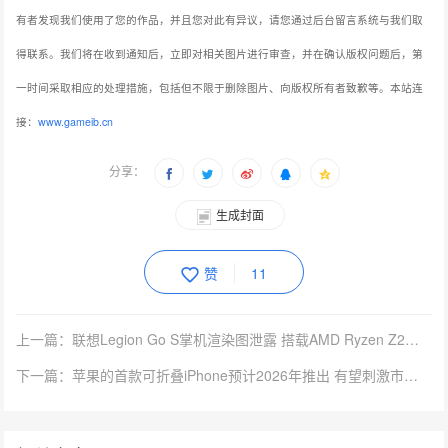
有者发现我们使用了您的作品，并且您对此有异议，请您通过后台留言系统与我们取
得联系。我们将在收到通知后，立即对相关图片进行审查，并在确认版权问题后，第
一时间采取相应的处理措施，包括但不限于删除图片、向版权所有者致歉等。本站连
接：
www.gameib.cn
分享：
生成封面
赞
11
上一篇：联想Legion Go S掌机渲染图泄露 搭载AMD Ryzen Z2平台
下一篇：苹果的首款可折叠iPhone预计2026年推出 有望刺激市场增长