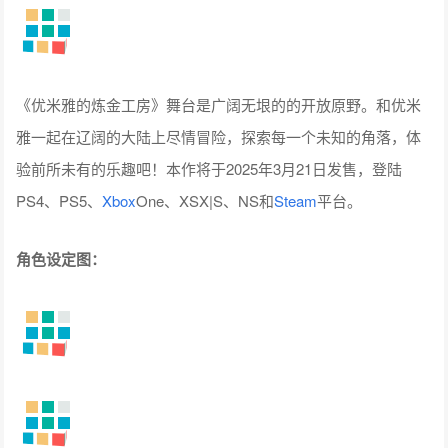
《优米雅的炼金工房》舞台是广阔无垠的的开放原野。和优米
雅一起在辽阔的大陆上尽情冒险，探索每一个未知的角落，体
验前所未有的乐趣吧！本作将于2025年3月21日发售，登陆
PS4、PS5、
Xbox
One、XSX|S、NS和
Steam
平台。
角色设定图：