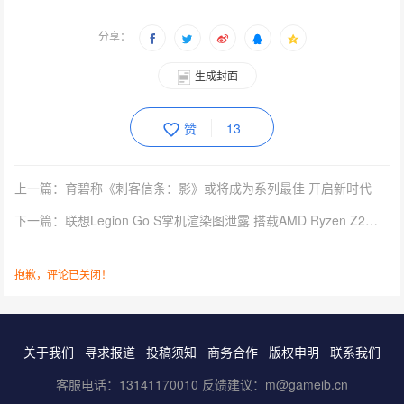
分享：
生成封面
赞
13
上一篇：育碧称《刺客信条：影》或将成为系列最佳 开启新时代
下一篇：联想Legion Go S掌机渲染图泄露 搭载AMD Ryzen Z2平台
抱歉，评论已关闭！
关于我们
寻求报道
投稿须知
商务合作
版权申明
联系我们
客服电话：13141170010 反馈建议：m@gameib.cn