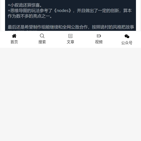
首页
搜索
文章
视频
公众号
《白河村》是一款中式民俗恐怖题材文字解密游戏。讲述一名
年轻的实习女记者，在调查一起工厂污水排放事件时，莫名陷
入了噩梦的折磨，为了解开谜团，她决定孤身前往梦中之地，
一个荒废多年的村落，解开一系列彻底颠覆人生的谜团。
白河村(1)