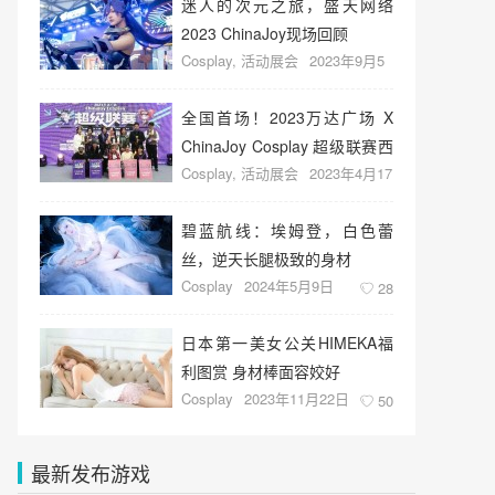
迷人的次元之旅，盛天网络
2023 ChinaJoy现场回顾
Cosplay
,
活动展会
2023年9月5
日
27
全国首场！2023万达广场 X
ChinaJoy Cosplay 超级联赛西
Cosplay
,
活动展会
2023年4月17
北赛区兰州赛区预选赛圆满结
日
22
束！
碧蓝航线：埃姆登，白色蕾
丝，逆天长腿极致的身材
Cosplay
2024年5月9日
28
日本第一美女公关HIMEKA福
利图赏 身材棒面容姣好
Cosplay
2023年11月22日
50
最新发布游戏