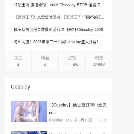
领航出海·连接全球：2026 ChinaJoy BTOB 馆盛况空前
《网球王子》恋爱冒险游戏 《网球王子 学园祭的王子们 ♡-40 and more…》与《网球王子 心跳求生 Tie break ♡game》发售
俄罗斯携创纪录数量的游戏项目亮相 ChinaJoy 2026
与AI同游！2026年第二十三届ChinaJoy盛大开幕！
关注
粉丝
点赞
浏览
4
4
11.16W
22.56M
Cosplay
【Cosplay】绝世蘑菇阿尔比恩
cos
Cosplay
2025年5月10日
0