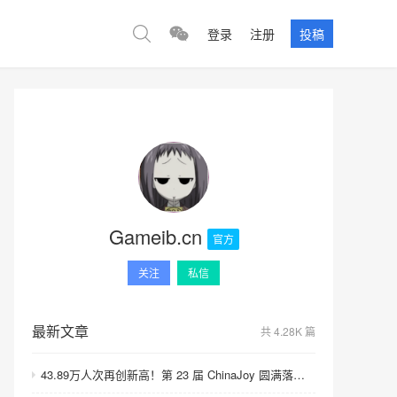
登录
注册
投稿
Gameib.cn
官方
关注
私信
最新文章
共 4.28K 篇
43.89万人次再创新高！第 23 届 ChinaJoy 圆满落幕：感谢有你，共赴这场“与 AI 同游”的盛夏之约