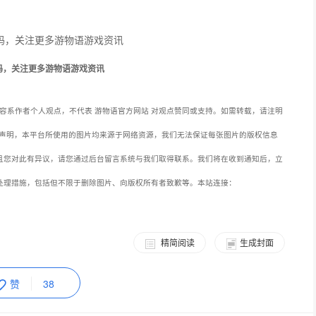
码，关注更多游物语游戏资讯
容系作者个人观点，不代表 游物语官方网站 对观点赞同或支持。如需转载，请注明
声明，本平台所使用的图片均来源于网络资源，我们无法保证每张图片的版权信息
且您对此有异议，请您通过后台留言系统与我们取得联系。我们将在收到通知后，立
处理措施，包括但不限于删除图片、向版权所有者致歉等。本站连接：
精简阅读
生成封面
赞
38