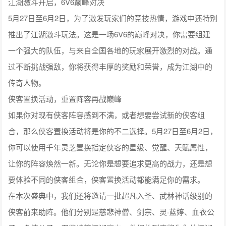
江湖激斗开启，6V6巅峰对决
5月27日至6月2日，为了激发玩家们的竞技热情，游戏中还特别
推出了江湖激斗玩法。这是一场6V6的巅峰对决，你需要组建
一个强大的队伍，与来自全国各地的玩家展开激烈的对战。通
过不断挑战强敌，你将获得丰厚的奖励和荣誉，成为江湖中的
传奇人物。
侠客置换活动，重置阵容再战巅峰
如果你对现有侠客阵容感到不满，或者想要尝试新的侠客组
合，那么侠客置换活动将是你的不二选择。5月27日至6月2日，
你可以使用千年灵芝置换指定侠客的星级、觉醒、天赋属性，
让你的阵容焕然一新。无论你是想要追求更高的战力，还是想
要体验不同的侠客组合，侠客置换活动都能满足你的需求。
在本次盛典中，我们还将邀请一批超凡入圣、武林神话级别的
侠客前来助阵。他们分别是慈悲神僧、剑宗、灵·蓝婷、血衣公