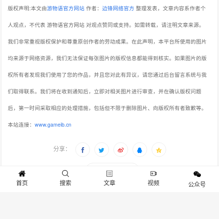
版权声明:本文由
游物语官方网站
作者：
边锋网络官方
整理发表，文章内容系作者个
人观点，不代表 游物语官方网站 对观点赞同或支持。如需转载，请注明文章来源。
我们非常重视版权保护和尊重原创作者的劳动成果。在此声明，本平台所使用的图片
均来源于网络资源，我们无法保证每张图片的版权信息都能得到核实。如果图片的版
权所有者发现我们使用了您的作品，并且您对此有异议，请您通过后台留言系统与我
们取得联系。我们将在收到通知后，立即对相关图片进行审查，并在确认版权问题
后，第一时间采取相应的处理措施，包括但不限于删除图片、向版权所有者致歉等。
本站连接：
www.gameib.cn
分享：
生成封面
首页
搜索
文章
视频
公众号
赞
12