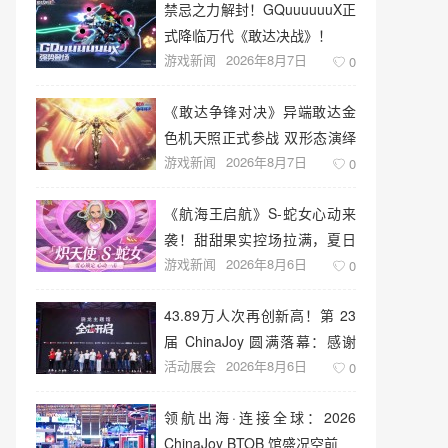
禁忌之力解封！GQuuuuuuX正
式降临万代《敢达决战》！
游戏新闻
2026年8月7日
0
《敢达争锋对决》异端敢达金
色机天照正式参战 双形态演绎
游戏新闻
2026年8月7日
空中战技
0
《航海王启航》S-蛇女心动来
袭！甜甜果实控场拉满，夏日
游戏新闻
2026年8月6日
盛宴开启
0
43.89万人次再创新高！第 23
届 ChinaJoy 圆满落幕：感谢
活动展会
2026年8月6日
有你，共赴这场“与 AI 同游”的
0
盛夏之约
领航出海·连接全球：2026
ChinaJoy BTOB 馆盛况空前