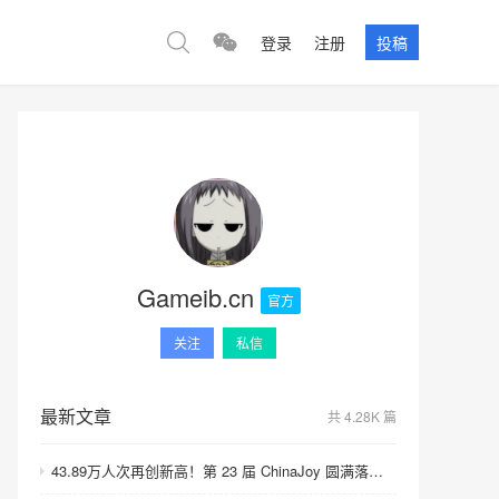
登录
注册
投稿
Gameib.cn
官方
关注
私信
最新文章
共 4.28K 篇
43.89万人次再创新高！第 23 届 ChinaJoy 圆满落幕：感谢有你，共赴这场“与 AI 同游”的盛夏之约