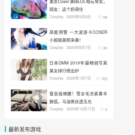
美女Coser演绎LOL电玩琴女，
网友：这个奶得住
Cosplay
2020年9月6日
99
高能预警 一大波游卡COSER
小姐姐美照来袭！
Cosplay
2020年8月7日
36
日本DMM 2019年最畅销写真
美女排行榜出炉
Cosplay
2020年1月7日
163
窒息级蜂腰！雪女毛衣紧裹丰
腴弧，马油黑丝透玉光
Cosplay
2025年12月17日
0
最新发布游戏