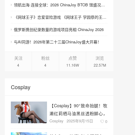
领航出海·连接全球：2026 ChinaJoy BTOB 馆盛况空前
《网球王子》恋爱冒险游戏 《网球王子 学园祭的王子们 ♡-40 and more…》与《网球王子 心跳求生 Tie break ♡game》发售
俄罗斯携创纪录数量的游戏项目亮相 ChinaJoy 2026
与AI同游！2026年第二十三届ChinaJoy盛大开幕！
关注
粉丝
点赞
浏览
4
4
11.16W
22.57M
Cosplay
【Cosplay】90°致命抬腿！牧
濑红莉栖马油黑丝透粉脚心，
Cosplay
2025年9月15日
腰臀比杀疯了
0