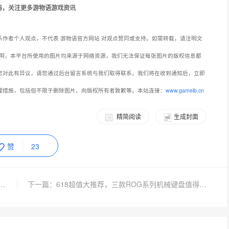
作者个人观点，不代表 游物语官方网站 对观点赞同或支持。如需转载，请注明文
明，本平台所使用的图片均来源于网络资源，我们无法保证每张图片的版权信息都
您对此有异议，请您通过后台留言系统与我们取得联系。我们将在收到通知后，立即
理措施，包括但不限于删除图片、向版权所有者致歉等。本站连接：
www.gameib.cn
精简阅读
生成封面
赞
23
告别2024KPL春季赛，积极备战力求夏日突破自我
下一篇：618超值大推荐，三款ROG系列机械键盘值得入手！