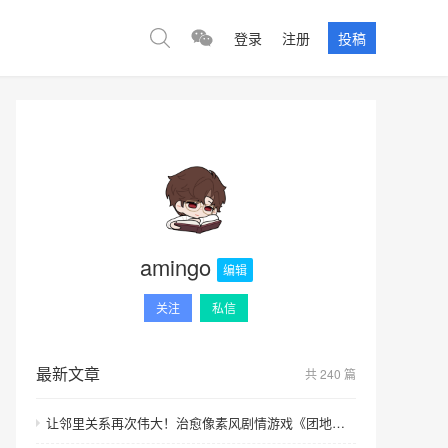
登录
注册
投稿
amingo
编辑
关注
私信
最新文章
共 240 篇
让邻里关系再次伟大！治愈像素风剧情游戏《团地日和》定档10月30日发售