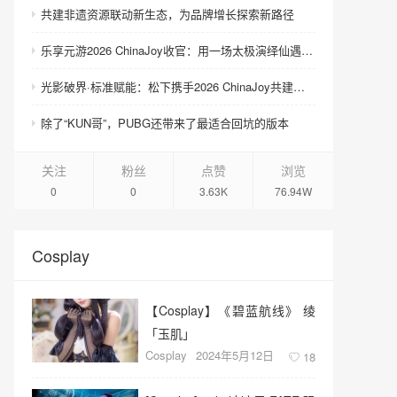
共建非遗资源联动新生态，为品牌增长探索新路径
乐享元游2026 ChinaJoy收官：用一场太极演绎仙遇“慢仙侠”
光影破界·标准赋能：松下携手2026 ChinaJoy共建次元影像新生态
除了“KUN哥”，PUBG还带来了最适合回坑的版本
关注
粉丝
点赞
浏览
0
0
3.63K
76.94W
Cosplay
【Cosplay】《​碧蓝航线》 绫
「玉肌」
Cosplay
2024年5月12日
18