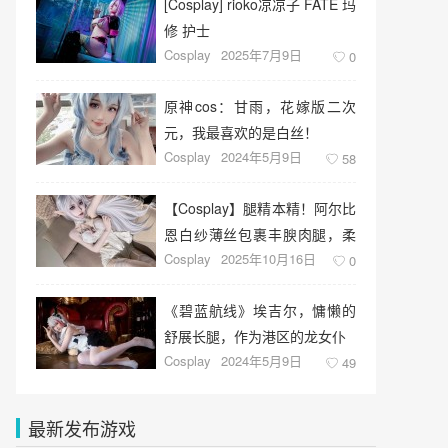
​[Cosplay] rioko凉凉子 FATE 玛
修 护士
Cosplay
2025年7月9日
0
原神cos：甘雨，花嫁版二次
元，我最喜欢的是白丝！
Cosplay
2024年5月9日
58
【Cosplay】腿精本精！阿尔比
恩白纱薄丝包裹丰腴肉腿，柔
Cosplay
2025年10月16日
软Q弹如奶油蛋糕！
0
《碧蓝航线》埃吉尔，慵懒的
舒展长腿，作为港区的龙女仆
Cosplay
2024年5月9日
49
最新发布游戏