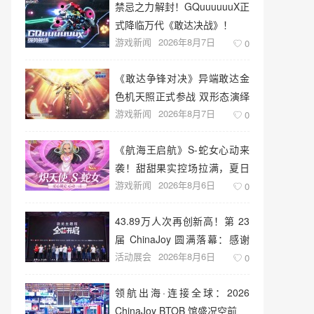
禁忌之力解封！GQuuuuuuX正
式降临万代《敢达决战》！
游戏新闻
2026年8月7日
0
《敢达争锋对决》异端敢达金
色机天照正式参战 双形态演绎
游戏新闻
2026年8月7日
空中战技
0
《航海王启航》S-蛇女心动来
袭！甜甜果实控场拉满，夏日
游戏新闻
2026年8月6日
盛宴开启
0
43.89万人次再创新高！第 23
届 ChinaJoy 圆满落幕：感谢
活动展会
2026年8月6日
有你，共赴这场“与 AI 同游”的
0
盛夏之约
领航出海·连接全球：2026
ChinaJoy BTOB 馆盛况空前