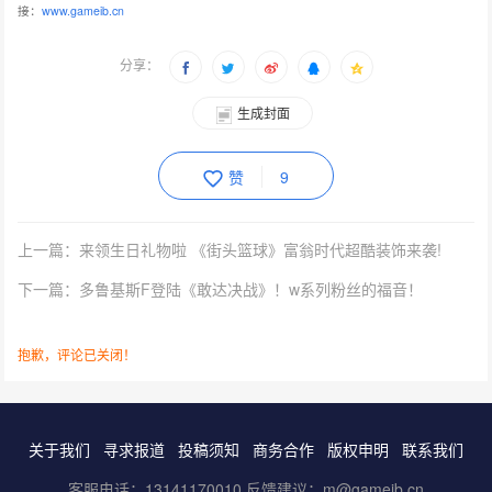
接：
www.gameib.cn
分享：
生成封面
赞
9
上一篇：来领生日礼物啦 《街头篮球》富翁时代超酷装饰来袭!
下一篇：多鲁基斯F登陆《敢达决战》！w系列粉丝的福音！
抱歉，评论已关闭！
关于我们
寻求报道
投稿须知
商务合作
版权申明
联系我们
客服电话：13141170010 反馈建议：m@gameib.cn