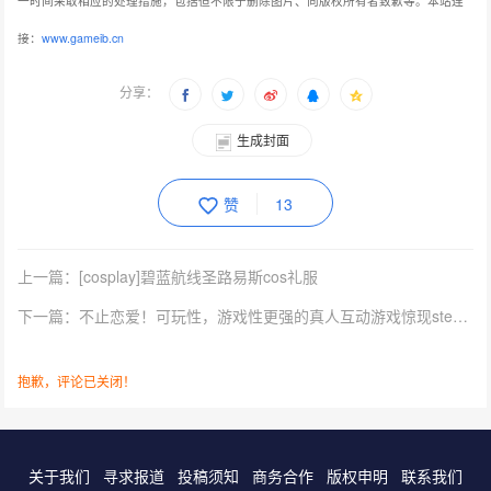
一时间采取相应的处理措施，包括但不限于删除图片、向版权所有者致歉等。本站连
接：
www.gameib.cn
分享：
生成封面
赞
13
上一篇：[cosplay]碧蓝航线圣路易斯cos礼服
下一篇：不止恋爱！可玩性，游戏性更强的真人互动游戏惊现steam商店页
抱歉，评论已关闭！
关于我们
寻求报道
投稿须知
商务合作
版权申明
联系我们