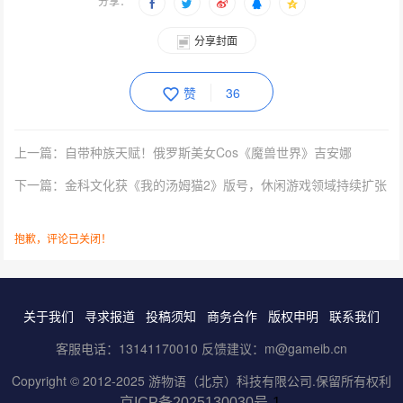
分享：
分享封面
赞
36
上一篇：自带种族天赋！俄罗斯美女Cos《魔兽世界》吉安娜
下一篇：金科文化获《我的汤姆猫2》版号，休闲游戏领域持续扩张
抱歉，评论已关闭！
关于我们
寻求报道
投稿须知
商务合作
版权申明
联系我们
客服电话：13141170010 反馈建议：m@gameib.cn
Copyright © 2012-2025
游物语（北京）科技有限公司
.保留所有权利
京ICP备2025130030号
-1