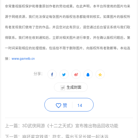
非常重视版权保护和尊重原创作者的劳动成果。在此声明，本平台所使用的图片均来
源于网络资源，我们无法保证每张图片的版权信息都能得到核实。如果图片的版权所
有者发现我们使用了您的作品，并且您对此有异议，请您通过后台留言系统与我们取
得联系。我们将在收到通知后，立即对相关图片进行审查，并在确认版权问题后，第
一时间采取相应的处理措施，包括但不限于删除图片、向版权所有者致歉等。本站连
接：
www.gameib.cn
分享：
生成封面
赞
14
上一篇：3D武侠网游《十二之天贰》宣布推出物品回收功能
下一篇：崩坏星穹铁道：符玄，露出玉足长腿一起沐浴