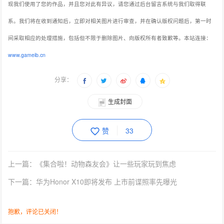
现我们使用了您的作品，并且您对此有异议，请您通过后台留言系统与我们取得联
系。我们将在收到通知后，立即对相关图片进行审查，并在确认版权问题后，第一时
间采取相应的处理措施，包括但不限于删除图片、向版权所有者致歉等。本站连接：
www.gameib.cn
分享：
生成封面
赞
33
上一篇：《集合啦！动物森友会》让一些玩家玩到焦虑
下一篇：华为Honor X10即将发布 上市前谍照率先曝光
抱歉，评论已关闭！