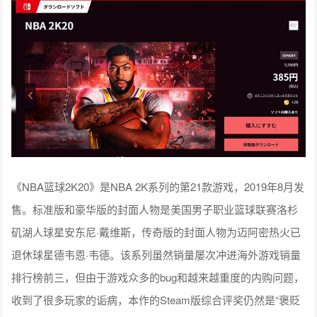
《NBA篮球2K20》是NBA 2K系列的第21款游戏，2019年8月发
售。标准版和豪华版的封面人物是美国男子职业篮球联赛洛杉
矶湖人球星安东尼·戴维斯，传奇版的封面人物为迈阿密热火已
退休球星德韦恩·韦德。该系列虽然销量屡次冲进海外游戏销量
排行榜前三，但由于游戏众多的bug和越来越重度的内购问题，
收到了很多玩家的诟病，本作的Steam版综合评奖仍然是“褒贬