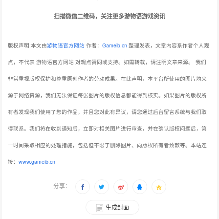
扫描微信二维码，关注更多游物语游戏资讯
版权声明:本文由
游物语官方网站
作者：
Gameib.cn
整理发表，文章内容系作者个人观
点，不代表 游物语官方网站 对观点赞同或支持。如需转载，请注明文章来源。
我们
非常重视版权保护和尊重原创作者的劳动成果。在此声明，本平台所使用的图片均来
源于网络资源，我们无法保证每张图片的版权信息都能得到核实。如果图片的版权所
有者发现我们使用了您的作品，并且您对此有异议，请您通过后台留言系统与我们取
得联系。我们将在收到通知后，立即对相关图片进行审查，并在确认版权问题后，第
一时间采取相应的处理措施，包括但不限于删除图片、向版权所有者致歉等。本站连
接：
www.gameib.cn
分享：
生成封面