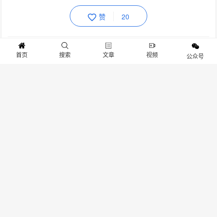
赞
20
上一篇：育碧将于7月13日举办Ubisoft Forward发布会
首页
搜索
文章
视频
公众号
下一篇：在《反恐行动》战场上刮起治愈之风的美少女小白
抱歉，评论已关闭！
关于我们
寻求报道
投稿须知
商务合作
版权申明
联系我们
客服电话：13141170010 反馈建议：m@gameib.cn
Copyright © 2012-2025
游物语（北京）科技有限公司
.保留所有权利
京ICP备2025130030号
-1