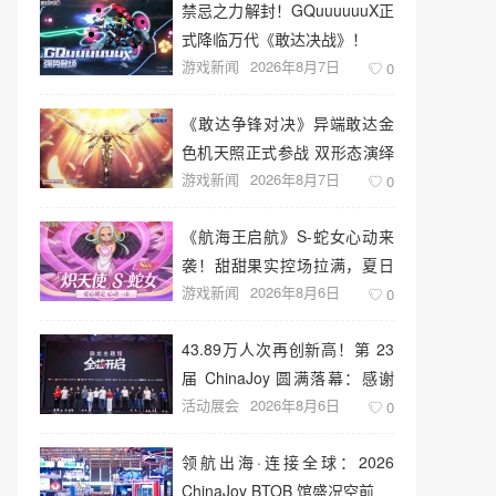
禁忌之力解封！GQuuuuuuX正
式降临万代《敢达决战》！
游戏新闻
2026年8月7日
0
《敢达争锋对决》异端敢达金
色机天照正式参战 双形态演绎
游戏新闻
2026年8月7日
空中战技
0
《航海王启航》S-蛇女心动来
袭！甜甜果实控场拉满，夏日
游戏新闻
2026年8月6日
盛宴开启
0
43.89万人次再创新高！第 23
届 ChinaJoy 圆满落幕：感谢
活动展会
2026年8月6日
有你，共赴这场“与 AI 同游”的
0
盛夏之约
领航出海·连接全球：2026
ChinaJoy BTOB 馆盛况空前