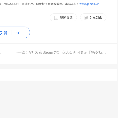
施，包括但不限于删除图片、向版权所有者致歉等。本站连接：
www.gameib.cn
精简阅读
分享封面
赞
16
坏神：不朽》新地区“恐惧之地南部”宣传片
下一篇：V社发布Steam更新 商店页面可显示手柄支持类型