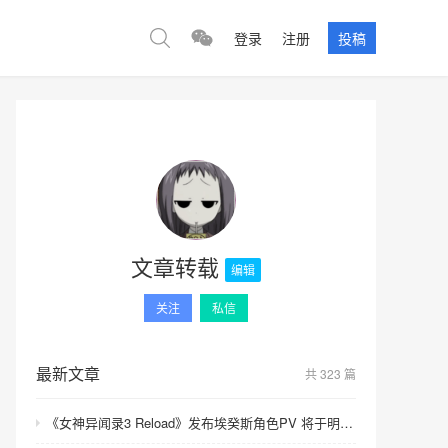
登录
注册
投稿
文章转载
编辑
关注
私信
最新文章
共 323 篇
《女神异闻录3 Reload》发布埃癸斯角色PV 将于明年发售