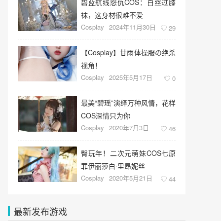
碧蓝航线怨仇COS：白丝过膝
袜，这身材很难不爱
Cosplay
2024年11月30日
29
【Cosplay】甘雨体操服の绝杀
视角！
Cosplay
2025年5月17日
0
最美“碧瑶”演绎万种风情，花样
COS深情只为你
Cosplay
2020年7月3日
46
臀玩年！二次元萌妹COS七原
罪伊丽莎白·里昂妮丝
Cosplay
2020年5月21日
44
最新发布游戏