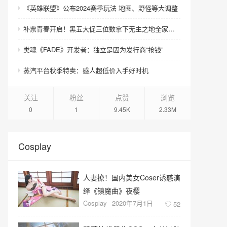
《英雄联盟》公布2024赛季玩法 地图、野怪等大调整
补票青春开启！黑五大促三位数拿下无主之地全家老小！
类魂《FADE》开发者：独立是因为发行商“抢钱”
蒸汽平台秋季特卖：感人超低价入手好时机
关注
粉丝
点赞
浏览
0
1
9.45K
2.33M
Cosplay
人妻撩！国内美女Coser诱惑演
绎《镇魔曲》夜樱
Cosplay
2020年7月1日
52