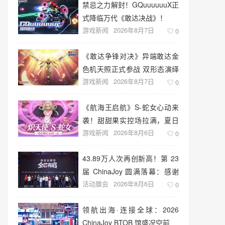
禁忌之力解封！GQuuuuuuX正
式降临万代《敢达决战》！
游戏新闻
2026年8月7日
0
《敢达争锋对决》异端敢达金
色机天照正式参战 双形态演绎
游戏新闻
2026年8月7日
空中战技
0
《航海王启航》S-蛇女心动来
袭！甜甜果实控场拉满，夏日
游戏新闻
2026年8月6日
盛宴开启
0
43.89万人次再创新高！第 23
届 ChinaJoy 圆满落幕：感谢
活动展会
2026年8月6日
有你，共赴这场“与 AI 同游”的
0
盛夏之约
领航出海·连接全球：2026
ChinaJoy BTOB 馆盛况空前