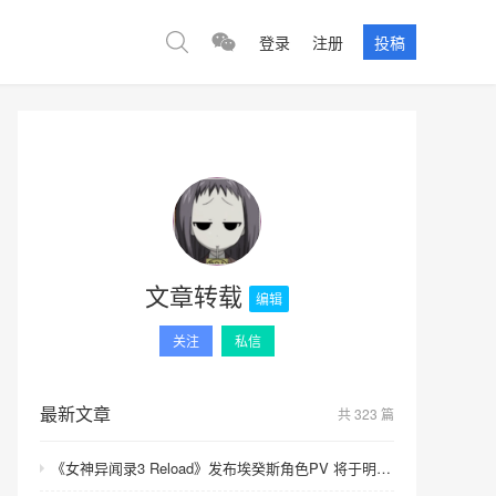
登录
注册
投稿
文章转载
编辑
关注
私信
最新文章
共 323 篇
《女神异闻录3 Reload》发布埃癸斯角色PV 将于明年发售