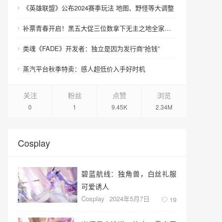
《英雄联盟》公布2024赛季玩法 地图、野怪等大调整
补票青春开启！黑五大促三位数拿下无主之地全家老小！
类魂《FADE》开发者：独立是因为发行商“抢钱”
蒸汽平台秋季特卖：感人超低价入手好时机
关注
粉丝
点赞
浏览
0
1
9.45K
2.34M
Cosplay
碧蓝航线：独角兽，白丝礼服
可爱诱人
Cosplay
2024年5月7日
19