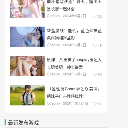
崩坏星穹铁道：符玄，露出玉
足长腿一起沐浴
Cosplay
2024年5月7日
30
碧蓝航线：能代，蓝色丝袜蓝
色旗袍相得益彰
Cosplay
2024年5月7日
18
原神：八重神子cosplay玉足大
长腿美腿，绅士最爱
Cosplay
2024年5月7日
59
11区性感Coserゆとり美照，
萌妹子自带性感属性！
Cosplay
2020年6月24日
61
最新发布游戏