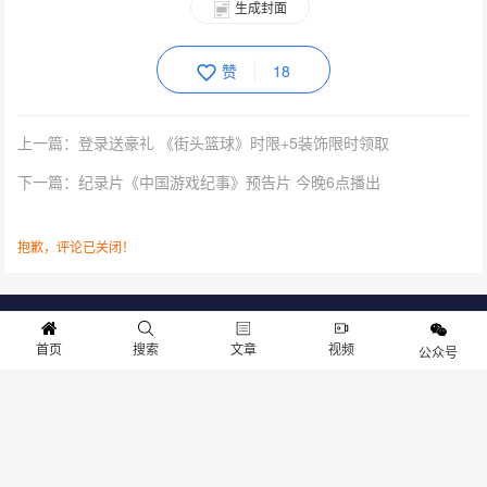
生成封面
赞
18
上一篇：登录送豪礼 《街头篮球》时限+5装饰限时领取
下一篇：纪录片《中国游戏纪事》预告片 今晚6点播出
抱歉，评论已关闭！
关于我们
寻求报道
投稿须知
商务合作
版权申明
联系我们
首页
搜索
文章
视频
公众号
客服电话：13141170010 反馈建议：m@gameib.cn
Copyright © 2012-2025
游物语（北京）科技有限公司
.保留所有权利
京ICP备2025130030号
-1