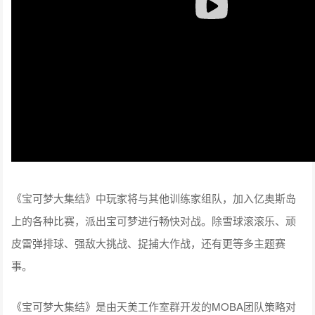
《宝可梦大集结》中玩家将与其他训练家组队，加入亿奥斯岛
上的各种比赛，派出宝可梦进行畅快对战。除雪球滚滚乐、顽
皮雷弹排球、强敌大挑战、捉捕大作战，还有更等多主题赛
事。
《宝可梦大集结》是由天美工作室群开发的MOBA团队策略对