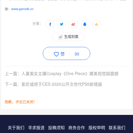
接：
www.gameib.cn
分享：
生成封面
赞
30
上一篇：人妻美女主播Cosplay《One Piece》娜美视觉超震撼
下一篇：索尼或将于CES 2020公开次世代PS5新情报
抱歉，评论已关闭！
关于我们
寻求报道
投稿须知
商务合作
版权申明
联系我们