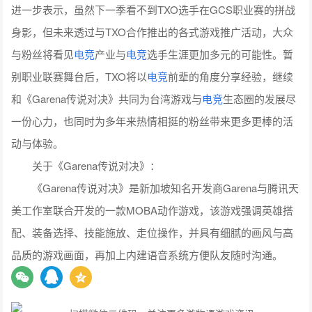
进一步表示，虽然下一季看不到TXO选手在GCS职业赛的拼战
身影，但未来透过与TXO合作推出的各式游戏推广活动，大众
与粉丝将看见
电竞
产业与
电竞
选手生涯更加多元的可能性。暂
别职业联赛舞台后，TXO将以
电竞
前辈的角度分享经验，继续
和《
Garena传说对决
》共同为台湾游戏与
电竞
生态圈的发展尽
一份心力，也同时为多年来热情相挺的粉丝带来更多更棒的活
动与体验。
关于《Garena传说对决》：
《Garena传说对决》是新加坡知名开发商Garena与腾讯天
美工作室联合开发的一款MOBA动作游戏，该游戏强调英雄搭
配、装备选择、技能施放、走位操作，并具有细腻的画风与高
品质的游戏画面，再加上内建语音系统方便队友随时沟通。