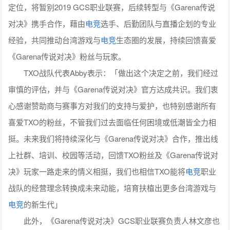
定位，将暂别2019 GCS职业联赛，后续转型与《
Garena传说
对决
》携手合作，藉由
电竞
选手、后勤团队与直播企划的专业
经验，共同推动台湾游戏与
电竞
生态圈的发展，持续回馈喜爱
《
Garena传说对决
》粉丝与玩家。
TXO战队代表Abby表示：「做出这个决定之前，我们经过
审慎的评估，并与《
Garena传说对决
》官方达成共识。我们衷
心感谢赞助商与赛事方对我们的支持与爱护，也特别感谢所有
喜爱TXO的粉丝，不管我们过去面临任何困境或低潮皆全力相
挺。未来我们将持续深化与《
Garena传说对决
》合作，推出线
上社群、培训、校园等活动，回馈TXO粉丝及《
Garena传说对
决
》玩家一路走来的情义相挺，我们也相信TXO能将
电竞
职业
战队的经营理念转换成未来动能，培育扶植出更多台湾游戏与
电竞
的新生代」
此外，《
Garena传说对决
》GCS职业联赛负责人林文彦也