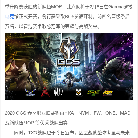
季升降赛获胜的新队伍MOP，此六队将于2月8日在Garena罗技
电竞
馆正式开赛，例行赛采取BO5参循环制，前四名晋级季后
赛后，以冒泡赛争取总冠军的荣耀与高额奖金。
2020 GCS 春季职业联赛将由HKA、NVM、FW、ONE、MAD
及新队伍MOP 等优秀战队出赛
同时，TXO战队也于今日宣布，因应战队整体考量与未来