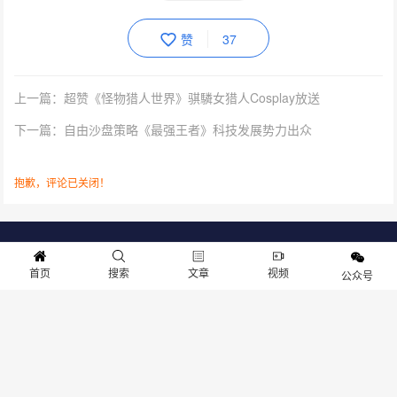
赞
37
上一篇：超赞《怪物猎人世界》骐驎女猎人Cosplay放送
下一篇：自由沙盘策略《最强王者》科技发展势力出众
抱歉，评论已关闭！
关于我们
寻求报道
投稿须知
商务合作
版权申明
联系我们
首页
搜索
文章
视频
公众号
客服电话：13141170010 反馈建议：m@gameib.cn
Copyright © 2012-2025
游物语（北京）科技有限公司
.保留所有权利
京ICP备2025130030号
-1