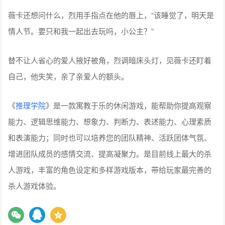
薇卡还想问什么，烈用手指点在他的唇上，“该睡觉了，明天是
情人节。要只和我一起出去玩吗，小公主？”
替不让人省心的爱人掖好被角，烈调暗床头灯，见薇卡还盯着
自己，他失笑，亲了亲爱人的额头。
《
推理学院
》是一款寓教于乐的休闲游戏，能帮助你提高观察
能力、逻辑思维能力、想象力、判断力、表述能力、心理素质
和表演能力；同时也可以培养您的团队精神、活跃团体气氛、
增进团队成员的感情交流、提高凝聚力。是目前线上最大的杀
人游戏，丰富的角色设定和多样游戏版本，带给玩家最完善的
杀人游戏体验。