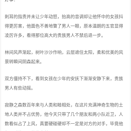
刺耳的指责并未让少年动怒，抬高的音调却让他怀中的女孩抖
得更厉害，他面色不善地瞥了男人一眼，原本温朗的五官显得
凌厉许多，看得那位高大的贵族男人不禁后退一步。
林间风声渐起，树叶沙沙作响，云层遮住太阳，柔和优美的风
景转瞬间阴森起来。
双方僵持不下，看到女孩在少年的安抚下渐渐安静下来，贵族
男人有些动摇。
寂静之森数百年来与人类和睦相处，在这片充满神奇生物的土
地人类并不占优势，他今天只带了几个朋友和两小队近卫，人
数看似占了上风，真要硬碰硬却不一定是对方的对手，毕竟他