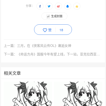
分享：
生成封面
赞
18
上一篇：三月，在《侠客风云传OL》邂逅女神
下一篇：《命运方舟》国服今年有望上线，下一站，亚克拉西亚奇幻世界！
相关文章