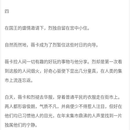
四
在国王的盛情邀请下，烈独自留在宫中小住。
自然而然地，薇卡成为了烈暂住这些时日的向导。
薇卡捡人间一切有趣的好玩的事物与他分享。烈却是第一次看
到这般的人间烟火，好奇心驱使下显出几分童真，在人类的集
市上流连忘返。
白天，薇卡和烈褪去华服，穿着普通平民的衣服走在街市上。
两人都形容俊朗，气质不凡，并肩便少不得惹人注目，但好在
他们均已习惯他人的目光，在年末集市鼎沸的人声里找到一片
独属他们的宁静。