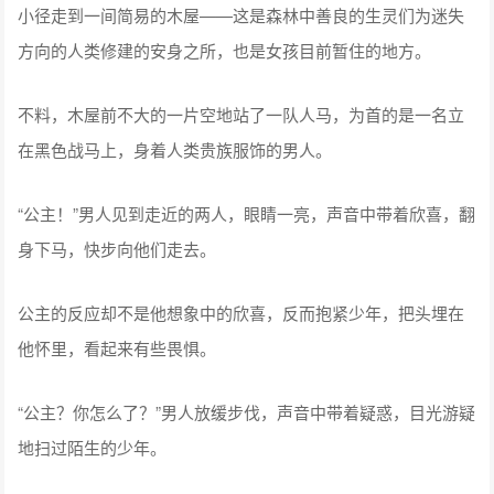
小径走到一间简易的木屋——这是森林中善良的生灵们为迷失
方向的人类修建的安身之所，也是女孩目前暂住的地方。
不料，木屋前不大的一片空地站了一队人马，为首的是一名立
在黑色战马上，身着人类贵族服饰的男人。
“公主！”男人见到走近的两人，眼睛一亮，声音中带着欣喜，翻
身下马，快步向他们走去。
公主的反应却不是他想象中的欣喜，反而抱紧少年，把头埋在
他怀里，看起来有些畏惧。
“公主？你怎么了？”男人放缓步伐，声音中带着疑惑，目光游疑
地扫过陌生的少年。