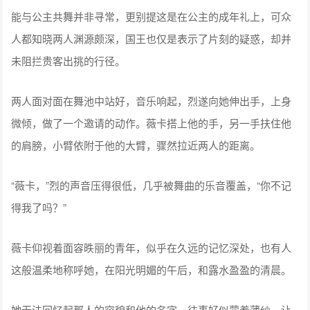
能与公主共舞并非寻常，更别提这是在公主的成年礼上，可众
人都知晓两人渊源颇深，国王也仅是表示了片刻的疑惑，却并
未阻拦贵客出挑的行径。
两人面对面在舞池中站好，音乐响起，烈遂向她伸出手，上身
微倾，做了一个邀请的动作。薇卡搭上他的手，另一手扶住他
的肩膀，小臂依附于他的大臂，骤然拉近两人的距离。
“薇卡，”烈的声音压得很低，几乎被舞曲的乐音覆盖，“你不记
得我了吗？”
薇卡仰视着面容昳丽的青年，似乎在久远的记忆深处，也有人
这般温柔地称呼她，在阳光明媚的午后，和露水盈盈的清晨。
她无法回忆起那人的容貌和他的名字，往事好似蒙着薄纱，让