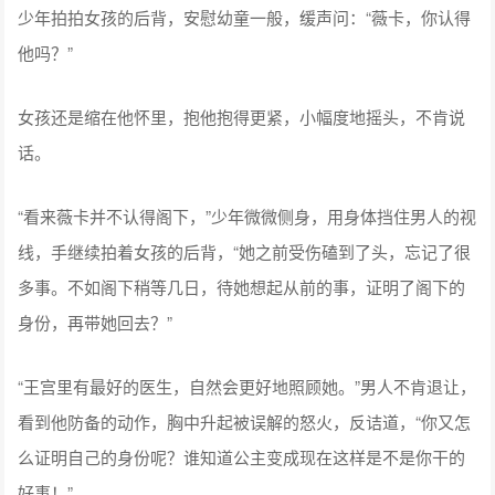
少年拍拍女孩的后背，安慰幼童一般，缓声问：“薇卡，你认得
他吗？”
女孩还是缩在他怀里，抱他抱得更紧，小幅度地摇头，不肯说
话。
“看来薇卡并不认得阁下，”少年微微侧身，用身体挡住男人的视
线，手继续拍着女孩的后背，“她之前受伤磕到了头，忘记了很
多事。不如阁下稍等几日，待她想起从前的事，证明了阁下的
身份，再带她回去？”
“王宫里有最好的医生，自然会更好地照顾她。”男人不肯退让，
看到他防备的动作，胸中升起被误解的怒火，反诘道，“你又怎
么证明自己的身份呢？谁知道公主变成现在这样是不是你干的
好事！”