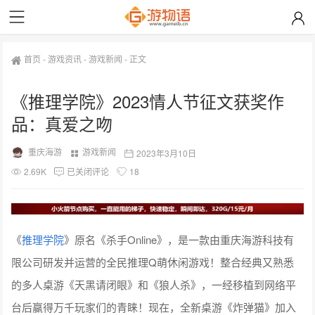
首页
-
游戏资讯
-
游戏新闻
-
正文
《推理学院》2023情人节征文获奖作
品：真爱之吻
重庆海游
游戏新闻
2023年3月10日
2.69K
已关闭评论
18
《
推理学院
》原名《杀手Online》，是一款由重庆海游科技有
限公司研发并运营的全民推理Q萌休闲游戏！整合经典又熟悉
的多人桌游《天黑请闭眼》和《狼人杀》，一经移植到网络平
台后赢得万千玩家们的青睐！现在，全新桌游《炸弹猫》加入