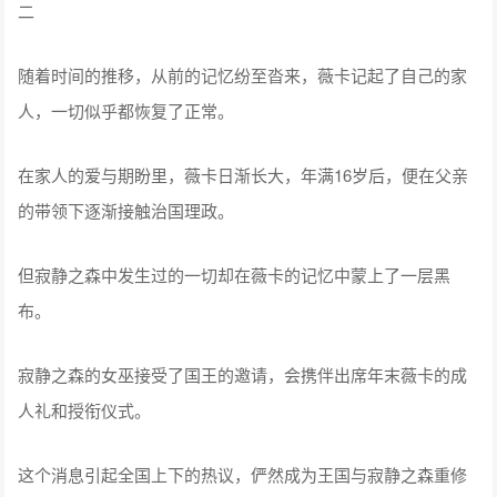
二
随着时间的推移，从前的记忆纷至沓来，薇卡记起了自己的家
人，一切似乎都恢复了正常。
在家人的爱与期盼里，薇卡日渐长大，年满16岁后，便在父亲
的带领下逐渐接触治国理政。
但寂静之森中发生过的一切却在薇卡的记忆中蒙上了一层黑
布。
寂静之森的女巫接受了国王的邀请，会携伴出席年末薇卡的成
人礼和授衔仪式。
这个消息引起全国上下的热议，俨然成为王国与寂静之森重修