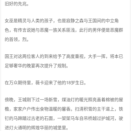
旧好的先兆。
女巫是精灵与人类的孩子，也是寂静之森与王国间的中立角
色，有传言说她与恶魔一族关系匪浅，此行的男伴便是恶魔群
的首领，烈。
国王对这两位客人的到来给予了高度重视，大手一挥，将本已
足够奢华的晚宴再次提升了规制。
在万众期待里，薇卡迎来了他的18岁生日。
傍晚，王城刚下过一场新雪，煤油灯的暖光照亮盖着棉被的屋
檐，家家户户传出食物温暖的馨香。扫清积雪的主干道上，铁
钉的马蹄踏过古老的石面，一架架马车自吊桥越过护城河，驶
进灯火通明的辉煌华丽的城堡里。