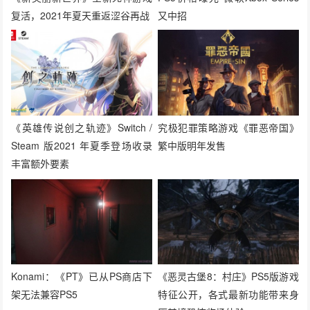
复活，2021年夏天重返涩谷再战
又中招
《英雄传说创之轨迹》Switch /
究极犯罪策略游戏《罪恶帝国》
Steam 版2021 年夏季登场收录
繁中版明年发售
丰富额外要素
Konami：《PT》已从PS商店下
《恶灵古堡8：村庄》PS5版游戏
架无法兼容PS5
特征公开，各式最新功能带来身