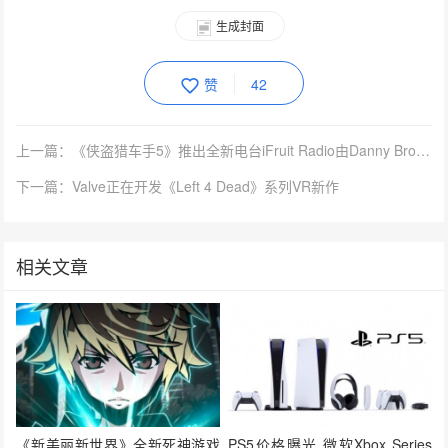
生成封面
赞
42
上一篇：《侠盗猎车手5》推出全新电台iFruit Radio由Danny Brown主持，请来Skepta担任嘉宾
下一篇：Valve正在开发《Left 4 Dead》系列VR新作
相关文章
《新美丽新世界》全新死神游戏
PS5价格曝光 微软Xbox Series