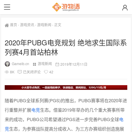
首页
-
游戏资讯
-
游戏新闻
-
正文
2020年PUBG电竞规划 绝地求生国际系
列赛4月首站柏林
Gameib.cn
游戏新闻
2019年12月11日
8K
已关闭评论
42
随着PUBG全球系列赛(PGS)的推出，PUBG赛事将在2020年进
行重整并扩展
电竞
生态。借鉴2019年举办的几个重大赛事所带
来的成功，PUBG公司希望通过PGS进一步完善PUBG全球
电
竞
生态，为参赛战队提高分成收入、为三方办赛组织创造施展