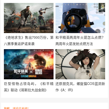
《绝地求生》售出7000万份，第
和平精英两周年火箭怎么点燃？
八赛季重返萨诺来袭
两周年火箭发射点燃方法
巨型怪物占领岛屿，《和平精
还原朋克风，螺旋猫COS蓝洞新
英》联动《哥斯拉大战金刚》
作《A：IR》
抱歉，评论已关闭！