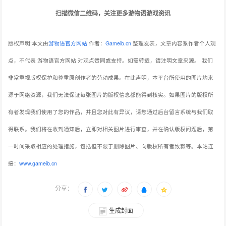
扫描微信二维码，关注更多游物语游戏资讯
版权声明:本文由
游物语官方网站
作者：
Gameib.cn
整理发表，文章内容系作者个人观
点，不代表 游物语官方网站 对观点赞同或支持。如需转载，请注明文章来源。
我们
非常重视版权保护和尊重原创作者的劳动成果。在此声明，本平台所使用的图片均来
源于网络资源，我们无法保证每张图片的版权信息都能得到核实。如果图片的版权所
有者发现我们使用了您的作品，并且您对此有异议，请您通过后台留言系统与我们取
得联系。我们将在收到通知后，立即对相关图片进行审查，并在确认版权问题后，第
一时间采取相应的处理措施，包括但不限于删除图片、向版权所有者致歉等。本站连
接：
www.gameib.cn
分享：
生成封面