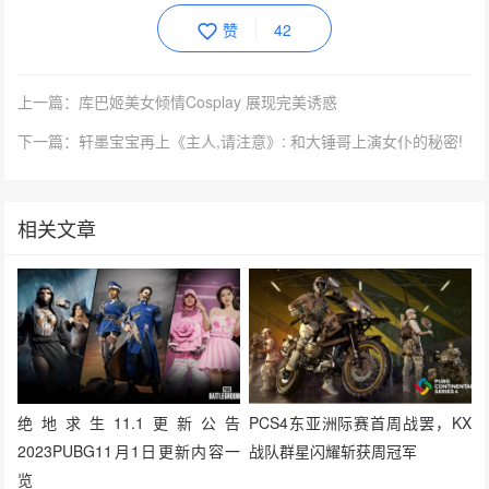
赞
42
上一篇：库巴姬美女倾情Cosplay 展现完美诱惑
下一篇：轩墨宝宝再上《主人,请注意》: 和大锤哥上演女仆的秘密!
相关文章
绝地求生11.1更新公告
PCS4东亚洲际赛首周战罢，KX
2023PUBG11月1日更新内容一
战队群星闪耀斩获周冠军
览