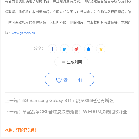
有者发现我们使用了您的作品，并且您对此有异议，请您通过后台留言系统与我们取
得联系。我们将在收到通知后，立即对相关图片进行审查，并在确认版权问题后，第
一时间采取相应的处理措施，包括但不限于删除图片、向版权所有者致歉等。本站连
接：
www.gameib.cn
分享：
生成封面
赞
41
上一篇：5G Samsung Galaxy S11+ 骁龙865电池再增强
下一篇：皇室战争CRL全球总决赛落幕！W.EDGM决赛惜败夺亚
抱歉，评论已关闭！