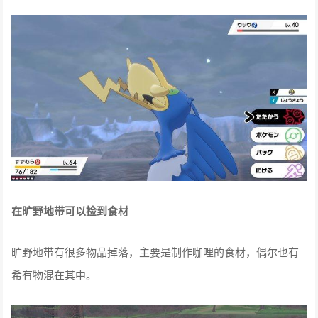
古月鸟可以吞下比卡超
当古月鸟使出「潜水」时，会把猎物吞入嘴里再吐出来。一般
来说这个猎物都是鱼形Pokemon刺梭鱼，但有的时候有机率会
吃到比卡超。（不会被电吗？）