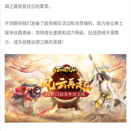
绸之路恢复往日的繁荣。
开测期间我们准备了超多精彩活动和丰厚福利，助力各位勇士
探寻丝路奥秘，加快成长速度和战力等级，征战西域大漠黄
沙，成为拯救丝绸之路的英雄！