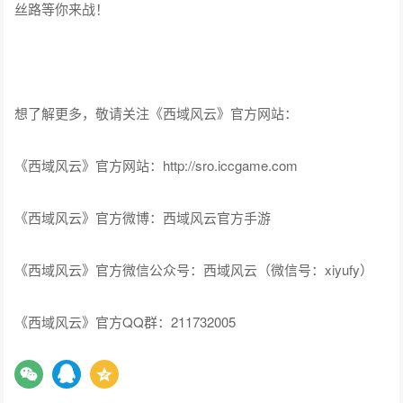
丝路等你来战！
想了解更多，敬请关注《西域风云》官方网站：
《西域风云》官方网站：http://sro.iccgame.com
《西域风云》官方微博：西域风云官方手游
《西域风云》官方微信公众号：西域风云（微信号：xiyufy）
《西域风云》官方QQ群：211732005