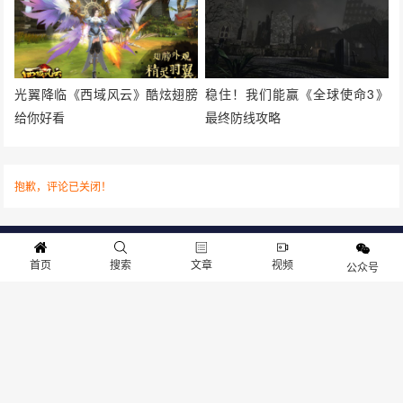
光翼降临《西域风云》酷炫翅膀
稳住！我们能赢《全球使命3》
给你好看
最终防线攻略
抱歉，评论已关闭！
关于我们
寻求报道
投稿须知
商务合作
版权申明
联系我们
首页
搜索
文章
视频
公众号
客服电话：13141170010 反馈建议：m@gameib.cn
Copyright © 2012-2025
游物语（北京）科技有限公司
.保留所有权利
京ICP备2025130030号
-1