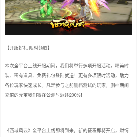
【开服好礼 限时领取】
本次全平台上线开服期间，我们将举行多项开服活动。精美时
装、稀有道具、免费礼包登陆就送！更有多项限时活动，助力
各位玩家快速成长。凡是参与之前删档测试的玩家，删档期间
充值的元宝我们将在公测时返还200%！
《西域风云》全平台上线即将到来，新的征程即将开启，燃情