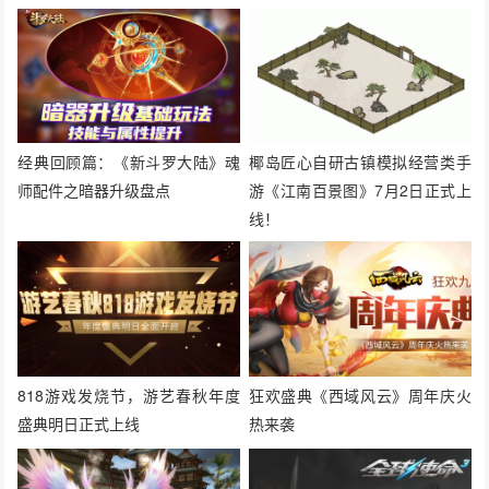
经典回顾篇：《新斗罗大陆》魂
椰岛匠心自研古镇模拟经营类手
师配件之暗器升级盘点
游《江南百景图》7月2日正式上
线！
818游戏发烧节，游艺春秋年度
狂欢盛典《西域风云》周年庆火
盛典明日正式上线
热来袭