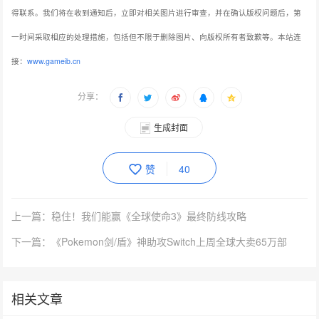
得联系。我们将在收到通知后，立即对相关图片进行审查，并在确认版权问题后，第
一时间采取相应的处理措施，包括但不限于删除图片、向版权所有者致歉等。本站连
接：
www.gameib.cn
分享：
生成封面
赞
40
上一篇：稳住！我们能赢《全球使命3》最终防线攻略
下一篇：《Pokemon剑/盾》神助攻Switch上周全球大卖65万部
相关文章