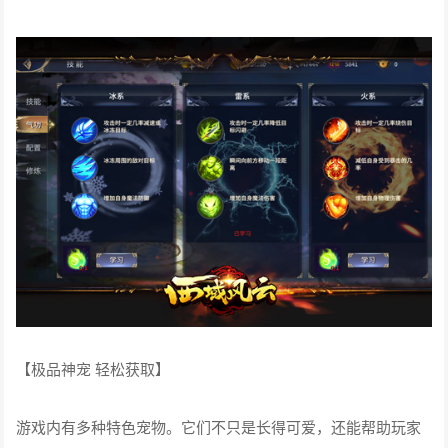
【极品神宠 轻松获取】
游戏内有多种特色宠物。它们不只是长得可爱，还能帮助玩家