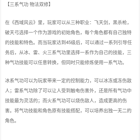
【三系气功 物法双修】
在《西域风云》里，玩家可以从三种职业：飞天剑，黑杀枪，
破天弓选择一个作为游戏的初始角色，每个角色都有自己独特
的技能和特色。而当玩家达到45级后，可以通过一系列引导任
务后，从冰、雷、火三系气功里选择一系作为自己的技能，三
种气功技能可以任意转换，但同时只能修炼使用一系气功。
冰系气功可以为玩家带来一定的控制能力，可以冰冻或冻伤敌
人；雷系气功除了可以让人受到触电伤害外，还是所有气功中
技能最为灵活的；而火系气功可以烧伤敌人，造成更高的伤
害。将气功技能和角色原有技能搭配，可以培养出独一无二的
角色。