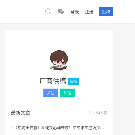
登录
注册
投稿
厂商供稿
编辑
关注
私信
最新文章
共 1.94K 篇
《航海王启航》S-蛇女心动来袭！甜甜果实控场拉满，夏日盛宴开启