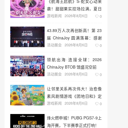
《航海王启航》S-蛇女心动来
袭！甜甜果实控场拉满，夏日
游戏新闻
2026年8月6日
盛宴开启
0
43.89万人次再创新高！第 23
届 ChinaJoy 圆满落幕：感谢
活动展会
2026年8月6日
有你，共赴这场“与 AI 同游”的
0
盛夏之约
领航出海·连接全球：2026
ChinaJoy BTOB 馆盛况空前
活动展会
2026年8月6日
0
让邻里关系再次伟大！治愈像
素风剧情游戏《团地日和》定
游戏新闻
2026年8月6日
档10月30日发售
0
烽火燃申城！PUBG PGS7-9上
海开赛，下半赛季正式打响！