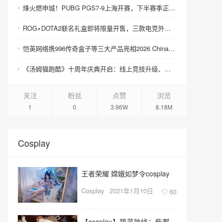
烽火燃申城！PUBG PGS7-9上海开赛，下半赛季正式打响！
ROG×DOTA2联名礼盒即将限量开售，三款电竞外设致敬玩家青春记忆
恺英网络携996传奇盒子等三大产品亮相2026 ChinaJoy 沙巴克城、归心城池实景落地展馆
《汤姆猫跑酷》十周年庆典开启：线上竞技升级、上海主题快闪火热进行中
关注
粉丝
点赞
浏览
1
0
3.96W
8.18M
Cosplay
王者荣耀 嫦娥如梦令cosplay
Cosplay
2021年1月10日
60
【cosplay】碧蓝航线：柴郡，