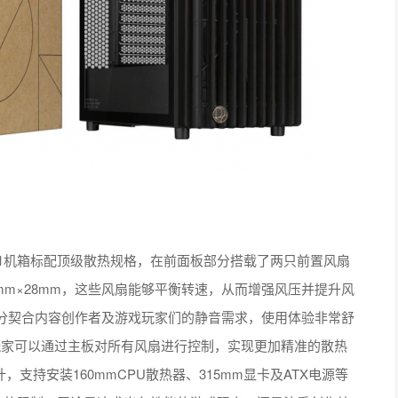
A401机箱标配顶级散热规格，在前面板部分搭载了两只前置风扇
20mm×28mm，这些风扇能够平衡转速，从而增强风压并提升风
分契合内容创作者及游戏玩家们的静音需求，使用体验非常舒
玩家可以通过主板对所有风扇进行控制，实现更加精准的散热
支持安装160mmCPU散热器、315mm显卡及ATX电源等