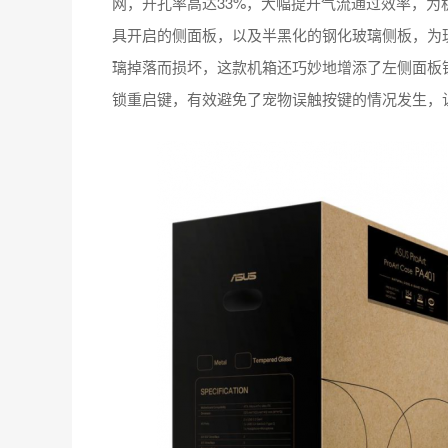
网，开孔率高达33%，大幅提升气流通过效率，
具开启的侧面板，以及半黑化的钢化玻璃侧板，为
璃掉落而损坏，这款机箱还巧妙地增添了左侧面板锁
锁重启键，有效避免了宠物误触按键的情况发生，