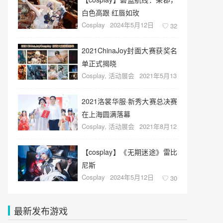
白色高跟 红唇如玫
Cosplay
2024年5月12日
32
2021ChinaJoy封面大赛获奖名
单正式揭晓
Cosplay
,
活动展会
2021年5月13
日
43
2021洛裳华服·新秀大赛总决赛
在上海圆满落幕
Cosplay
,
活动展会
2021年8月12
日
35
【cosplay】《无期迷途》雷比
尼斯
Cosplay
2024年5月12日
30
最新发布游戏