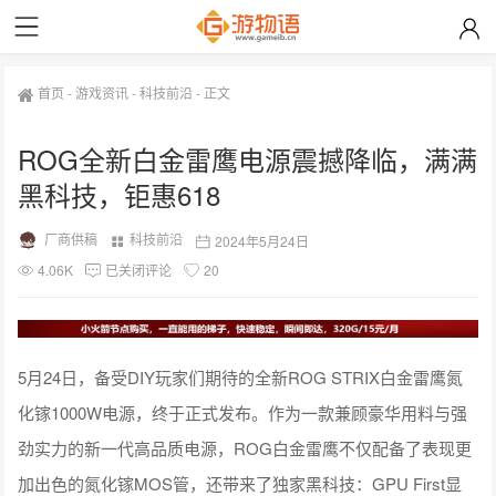
首页
-
游戏资讯
-
科技前沿
-
正文
ROG全新白金雷鹰电源震撼降临，满满
黑科技，钜惠618
厂商供稿
科技前沿
2024年5月24日
4.06K
已关闭评论
20
5月24日，备受DIY玩家们期待的全新ROG STRIX白金雷鹰氮
化镓1000W电源，终于正式发布。作为一款兼顾豪华用料与强
劲实力的新一代高品质电源，ROG白金雷鹰不仅配备了表现更
加出色的氮化镓MOS管，还带来了独家黑科技：GPU First显