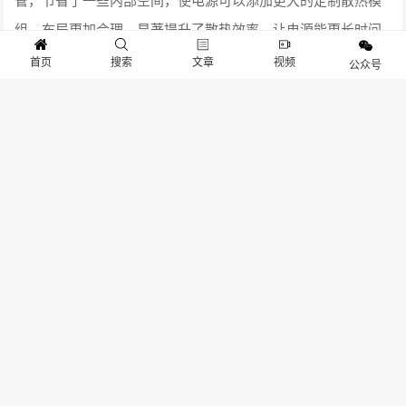
组，布局更加合理，显著提升了散热效率。让电源能更长时间
的保持在0dB模式。同时也能减缓灰尘的积累速度。
首页
搜索
文章
视频
公众号