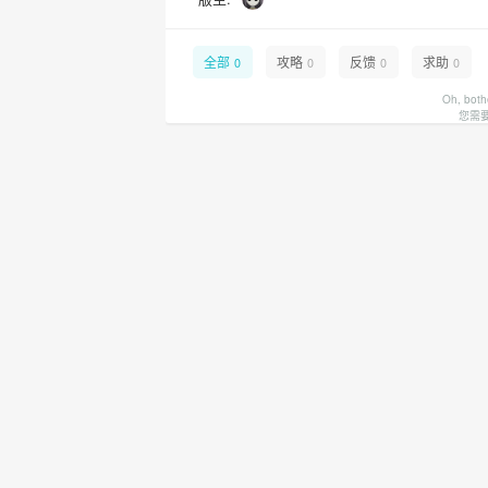
全部
攻略
反馈
求助
0
0
0
0
Oh, both
您需