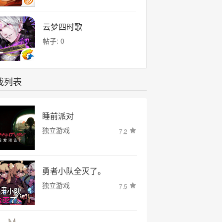
云梦四时歌
帖子: 0
戏列表
睡前派对
独立游戏
7.2
勇者小队全灭了。
独立游戏
7.5