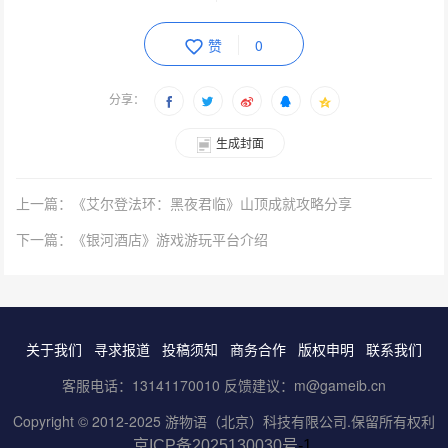
赞
0
分享：
生成封面
上一篇：《艾尔登法环：黑夜君临》山顶成就攻略分享
下一篇：《银河酒店》游戏游玩平台介绍
关于我们
寻求报道
投稿须知
商务合作
版权申明
联系我们
客服电话：13141170010 反馈建议：m@gameib.cn
Copyright © 2012-2025
游物语（北京）科技有限公司
.保留所有权利
京ICP备2025130030号
-1