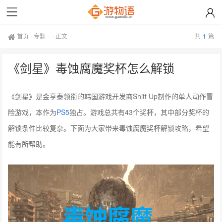
首页
-
专题
- -
正文
共
1
篇
《剑星》毒蚀腐魔奖杯怎么解锁
《剑星》是金亨泰领衔的韩国游戏开发商Shift Up制作的单人动作冒
险游戏，本作为
PS5
独占。游戏总共有43个奖杯，其中部分奖杯的
解锁条件比较复杂。下面为大家带来毒蚀腐魔奖杯解锁攻略，希望
能有所帮助。