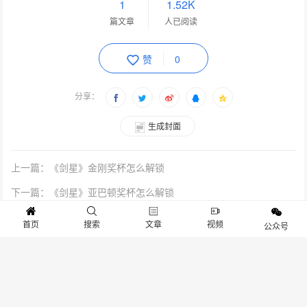
1
1.52K
篇文章
人已阅读
赞
0
分享：
生成封面
上一篇：《剑星》金刚奖杯怎么解锁
下一篇：《剑星》亚巴顿奖杯怎么解锁
首页
搜索
文章
视频
公众号
关于我们
寻求报道
投稿须知
商务合作
版权申明
联系我们
客服电话：13141170010 反馈建议：m@gameib.cn